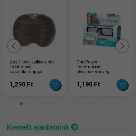
2 az 1-ben, szilikon, hát-
One Power -
és lábmosó,
Többfunkciós
tapadókoronggal
olvasószemüveg
1,290 Ft
1,190 Ft
Kiemelt ajánlataink