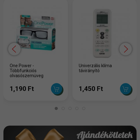
One Power -
Univerzális klíma
Többfunkciós
távirányító
olvasószemüveg
1,190 Ft
1,450 Ft