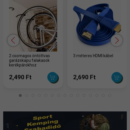
2 csomagos öntöttvas
3 méteres HDMI kábel
garázskapu falakasok
kerékpárokhoz
2,490 Ft
2,690 Ft