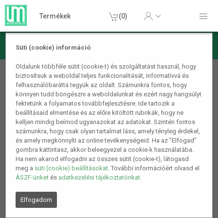
Termékek
(0)
Süti (cookie) információ
Oldalunk többféle sütit (cookie-t) és szolgáltatást használ, hogy
Ajándékötletek
biztosítsuk a weboldal teljes funkcionalitását, informatívvá és
Autós termékek
felhasználóbaráttá tegyük az oldalt. Számunkra fontos, hogy
könnyen tudd böngészni a weboldalunkat és ezért nagy hangsúlyt
Barkács/Szerszám
fektetünk a folyamatos továbbfejlesztésre. Ide tartozik a
beállításaid elmentése és az előre kitöltött rubrikák, hogy ne
Csomagolássérült termékek
kelljen mindig beírnod ugyanazokat az adatokat. Szintén fontos
számunkra, hogy csak olyan tartalmat láss, amely tényleg érdekel,
Dekorációs termékek
és amely megkönnyíti az online tevékenységeid. Ha az "Elfogad"
gombra kattintasz, akkor beleegyezel a cookie-k használatába.
Egészségügyi termékek
Ha nem akarod elfogadni az összes sütit (cookie-t), látogasd
Hangtechnika
meg a
süti (cookie) beállításokat
. További információért olvasd el
ÁSZF-ünket
és
adatkezelési tájékoztatónkat
.
Hasznos hétköznapi termékek
Elfogadom
Játék, Party kellékek
Kerti termékek