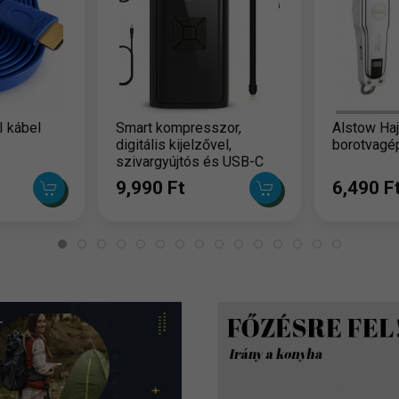
 kábel
Smart kompresszor,
Alstow Haj
digitális kijelzővel,
borotvagé
szivargyújtós és USB-C
töltővel
9,990 Ft
6,490 F