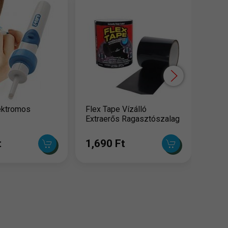
Snap
fogh
4,3
lektromos
Flex Tape Vízálló
Extraerős Ragasztószalag
t
1,690 Ft