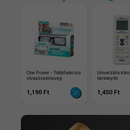
One Power - Többfunkciós
Univerzális klím
olvasószemüveg
távirányító
1,190 Ft
1,450 Ft