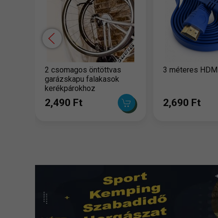
2 csomagos öntöttvas
3 méteres HDMI
garázskapu falakasok
kerékpárokhoz
2,490 Ft
2,690 Ft