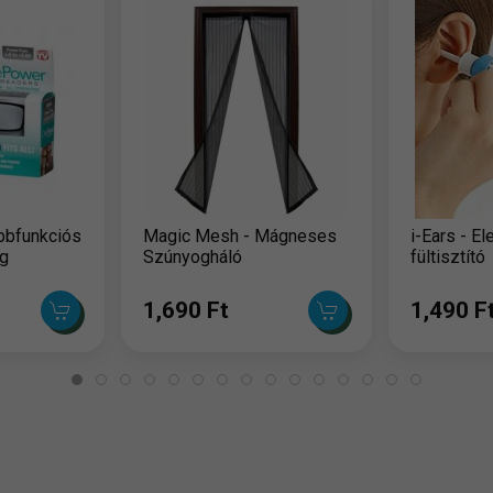
bbfunkciós
Magic Mesh - Mágneses
i-Ears - E
g
Szúnyogháló
fültisztító
1,690 Ft
1,490 F