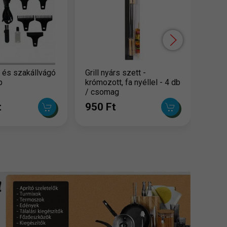
990
 és szakállvágó
Grill nyárs szett -
p
krómozott, fa nyéllel - 4 db
/ csomag
t
950 Ft