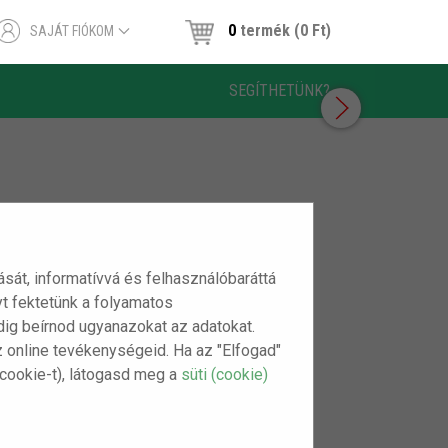
0
termék (0 Ft)
SAJÁT FIÓKOM
SEGÍTHETÜNK?
tását, informatívvá és felhasználóbaráttá
t fektetünk a folyamatos
indig beírnod ugyanazokat az adatokat.
z online tevékenységeid. Ha az "Elfogad"
(cookie-t), látogasd meg a
süti (cookie)