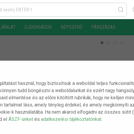
AJÁNLAT
ÚJDONSÁGOK
NÉPSZERŰ
PÁRSZÁZAS
gáltatást használ, hogy biztosítsuk a weboldal teljes funkcionali
 könnyen tudd böngészni a weboldalunkat és ezért nagy hangsúly
ásaid elmentése és az előre kitöltött rubrikák, hogy ne kelljen m
n tartalmat láss, amely tényleg érdekel, és amely megkönnyíti a
ookie-k használatába. Ha nem akarod elfogadni az összes sütit 
sd el
ÁSZF-ünket
és
adatkezelési tájékoztatónkat
.