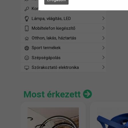
Konyhai termékek
Lámpa, világítás, LED
Mobiltelefon kiegészítő
Otthon, lakás, háztartás
Sport termékek
Szépségápolás
Szórakoztató elektronika
Most érkezett