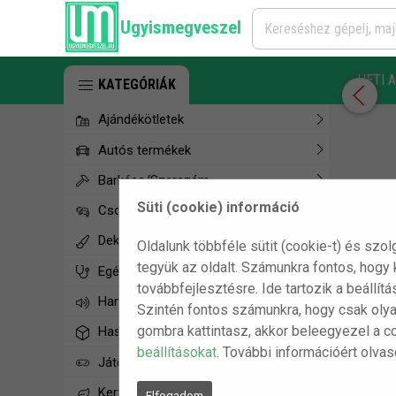
Ugyismegveszel
HETI 
KATEGÓRIÁK
Ajándékötletek
Autós termékek
Barkács/Szerszám
Süti (cookie) információ
Csomagolássérült termékek
Dekorációs termékek
Oldalunk többféle sütit (cookie-t) és szol
tegyük az oldalt. Számunkra fontos, hogy
Egészségügyi termékek
továbbfejlesztésre. Ide tartozik a beállít
Hangtechnika
Szintén fontos számunkra, hogy csak olya
gombra kattintasz, akkor beleegyezel a c
Hasznos hétköznapi termékek
beállításokat
. További információért olva
Játék, Party kellékek
Kerti termékek
Elfogadom