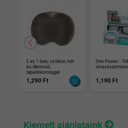
2 az 1-ben, szilikon, hát-
One Power - Tö
és lábmosó,
olvasószemüve
tapadókoronggal
1,290 Ft
1,190 Ft
Kiemelt ajánlataink