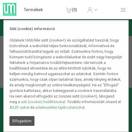
Termékek
(0)
Süti (cookie) információ
Oldalunk többféle sütit (cookie-t) és szolgáltatást használ, hogy
404 - A keresett oldal nem található
biztosítsuk a weboldal teljes funkcionalitását, informatívvá és
felhasználóbaráttá tegyük az oldalt. Számunkra fontos, hogy
Sajnáljuk, de nem találjuk a keresett oldalt.
könnyen tudd böngészni a weboldalunkat és ezért nagy hangsúlyt
fektetünk a folyamatos továbbfejlesztésre. Ide tartozik a
Lehet, hogy egy hibás linkre kattintottál vagy a kért oldalt
beállításaid elmentése és az előre kitöltött rubrikák, hogy ne
már nem létezik.
kelljen mindig beírnod ugyanazokat az adatokat. Szintén fontos
számunkra, hogy csak olyan tartalmat láss, amely tényleg érdekel,
és amely megkönnyíti az online tevékenységeid. Ha az "Elfogad"
gombra kattintasz, akkor beleegyezel a cookie-k használatába.
Ha nem akarod elfogadni az összes sütit (cookie-t), látogasd
meg a
süti (cookie) beállításokat
. További információért olvasd el
ÁSZF-ünket
és
adatkezelési tájékoztatónkat
.
Elfogadom