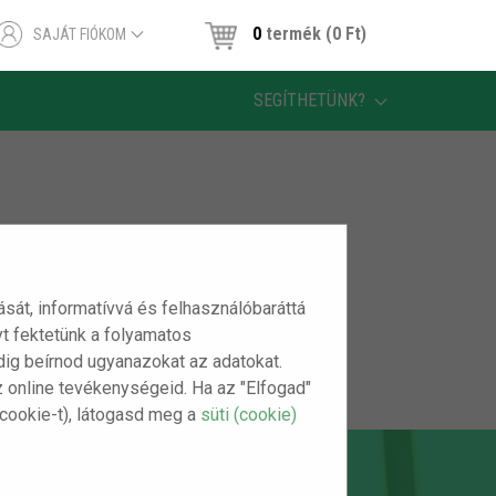
0
termék (0 Ft)
SAJÁT FIÓKOM
SEGÍTHETÜNK?
tását, informatívvá és felhasználóbaráttá
t fektetünk a folyamatos
indig beírnod ugyanazokat az adatokat.
z online tevékenységeid. Ha az "Elfogad"
(cookie-t), látogasd meg a
süti (cookie)