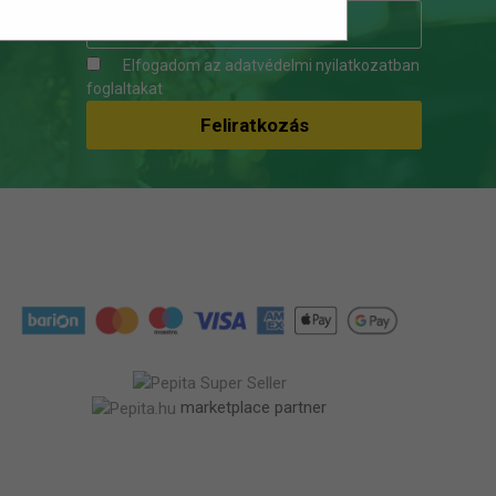
Elfogadom az
adatvédelmi nyilatkozatban
foglaltakat
marketplace partner