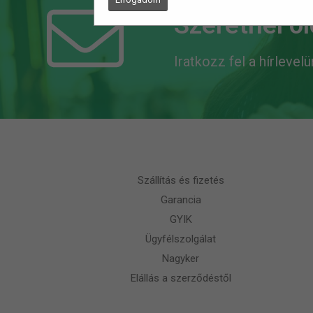
Szeretnél o
Iratkozz fel a hírlevel
Szállítás és fizetés
Garancia
GYIK
Ügyfélszolgálat
Nagyker
Elállás a szerződéstől