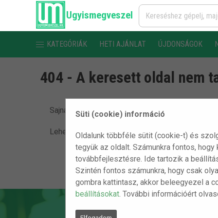
Ugyismegveszel
KATEGÓRIÁK
HETI AJÁNLAT
ÚJDONSÁGOK
404 - A keresett oldal nem t
Sajnáljuk, de nem találjuk a keresett oldalt.
Süti (cookie) információ
Lehet, hogy egy hibás linkre kattintottál vagy a ké
Oldalunk többféle sütit (cookie-t) és szol
tegyük az oldalt. Számunkra fontos, hogy
továbbfejlesztésre. Ide tartozik a beállít
Szintén fontos számunkra, hogy csak olya
gombra kattintasz, akkor beleegyezel a c
beállításokat
. További információért olva
Elfogadom