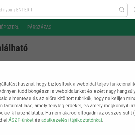
NÉPSZERŰ
PÁRSZÁZAS
alálható
rt oldalt már nem létezik.
gáltatást használ, hogy biztosítsuk a weboldal teljes funkcionali
 könnyen tudd böngészni a weboldalunkat és ezért nagy hangsúly
ásaid elmentése és az előre kitöltött rubrikák, hogy ne kelljen m
n tartalmat láss, amely tényleg érdekel, és amely megkönnyíti a
ookie-k használatába. Ha nem akarod elfogadni az összes sütit 
sd el
ÁSZF-ünket
és
adatkezelési tájékoztatónkat
.