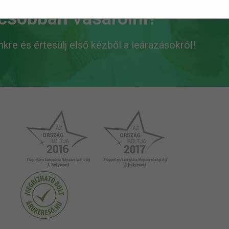
lcsóbban vásárolni?
ünkre és értesülj első kézből a leárazásokról!