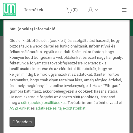
Termékek
(0)
Süti (cookie) információ
Dekorációs termékek
Oldalunk többféle sütit (cookie-t) és szolgáltatást használ, hogy
biztosítsuk a weboldal teljes funkcionalitását, informatívvá és
Ablakdísz
felhasználóbaráttá tegyük az oldalt. Számunkra fontos, hogy
könnyen tudd böngészni a weboldalunkat és ezért nagy hangsúlyt
fektetünk a folyamatos továbbfejlesztésre. Ide tartozik a
beállításaid elmentése és az előre kitöltött rubrikák, hogy ne
kelljen mindig beírnod ugyanazokat az adatokat. Szintén fontos
számunkra, hogy csak olyan tartalmat láss, amely tényleg érdekel,
és amely megkönnyíti az online tevékenységeid. Ha az "Elfogad"
gombra kattintasz, akkor beleegyezel a cookie-k használatába.
Ha nem akarod elfogadni az összes sütit (cookie-t), látogasd
meg a
süti (cookie) beállításokat
. További információért olvasd el
ÁSZF-ünket
és
adatkezelési tájékoztatónkat
.
Elfogadom