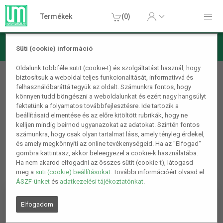
Termékek
(0)
Süti (cookie) információ
Ajándékötletek
Oldalunk többféle sütit (cookie-t) és szolgáltatást használ, hogy
biztosítsuk a weboldal teljes funkcionalitását, informatívvá és
Otthoni dekorációs termékek
felhasználóbaráttá tegyük az oldalt. Számunkra fontos, hogy
könnyen tudd böngészni a weboldalunkat és ezért nagy hangsúlyt
1
2
4.
fektetünk a folyamatos továbbfejlesztésre. Ide tartozik a
beállításaid elmentése és az előre kitöltött rubrikák, hogy ne
kelljen mindig beírnod ugyanazokat az adatokat. Szintén fontos
számunkra, hogy csak olyan tartalmat láss, amely tényleg érdekel,
és amely megkönnyíti az online tevékenységeid. Ha az "Elfogad"
gombra kattintasz, akkor beleegyezel a cookie-k használatába.
Ha nem akarod elfogadni az összes sütit (cookie-t), látogasd
meg a
süti (cookie) beállításokat
. További információért olvasd el
ÁSZF-ünket
és
adatkezelési tájékoztatónkat
.
Elfogadom