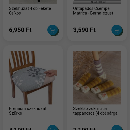
Székhuzat 4 db Fekete
Öntapadós Csempe
Csíkos
Matrica - Barna-ezüst
6,950 Ft
3,590 Ft
Prémium székhuzat
Székláb zokni cica
Szürke
tappancsos (4 db) sárga
4,190 Ft
2,190 Ft