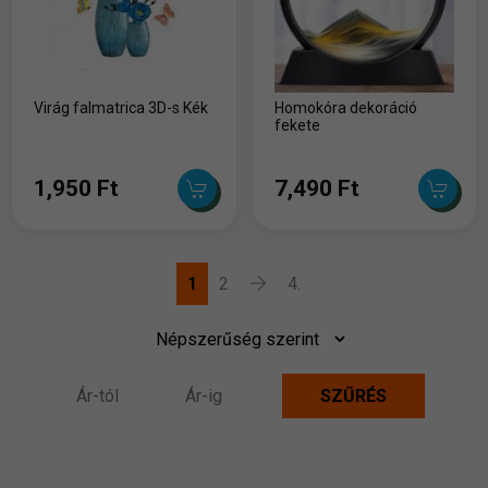
Virág falmatrica 3D-s Kék
Homokóra dekoráció
fekete
1,950 Ft
7,490 Ft
1
2
4.