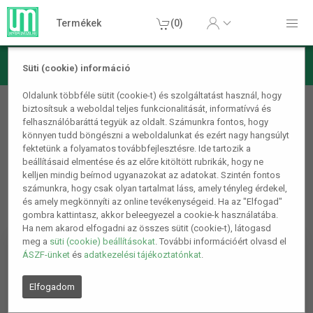
Termékek
(0)
Süti (cookie) információ
Barkács/Szerszám
Oldalunk többféle sütit (cookie-t) és szolgáltatást használ, hogy
biztosítsuk a weboldal teljes funkcionalitását, informatívvá és
Lengő hosszabbítók
felhasználóbaráttá tegyük az oldalt. Számunkra fontos, hogy
könnyen tudd böngészni a weboldalunkat és ezért nagy hangsúlyt
fektetünk a folyamatos továbbfejlesztésre. Ide tartozik a
beállításaid elmentése és az előre kitöltött rubrikák, hogy ne
kelljen mindig beírnod ugyanazokat az adatokat. Szintén fontos
számunkra, hogy csak olyan tartalmat láss, amely tényleg érdekel,
és amely megkönnyíti az online tevékenységeid. Ha az "Elfogad"
gombra kattintasz, akkor beleegyezel a cookie-k használatába.
Ha nem akarod elfogadni az összes sütit (cookie-t), látogasd
meg a
süti (cookie) beállításokat
. További információért olvasd el
ÁSZF-ünket
és
adatkezelési tájékoztatónkat
.
Elfogadom