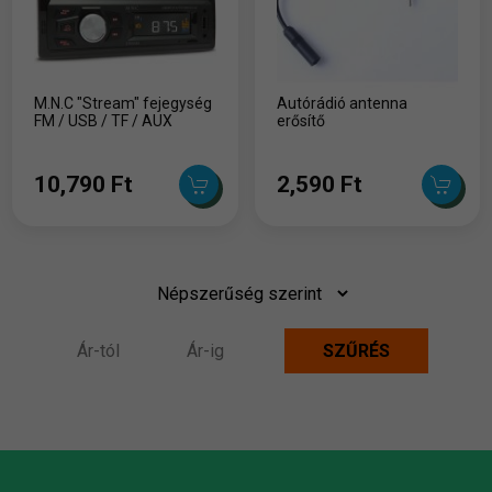
M.N.C "Stream" fejegység
Autórádió antenna
FM / USB / TF / AUX
erősítő
10,790 Ft
2,590 Ft