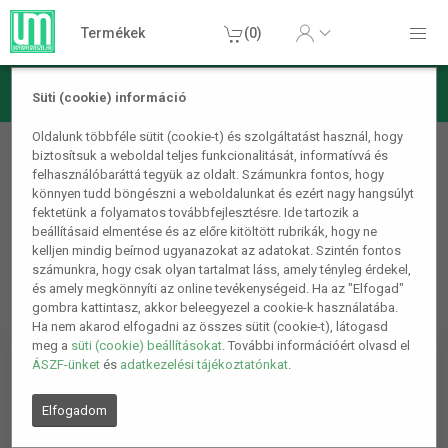
Termékek
(0)
Süti (cookie) információ
Autós termékek
Oldalunk többféle sütit (cookie-t) és szolgáltatást használ, hogy
biztosítsuk a weboldal teljes funkcionalitását, informatívvá és
Autórádiók, fejegységek
felhasználóbaráttá tegyük az oldalt. Számunkra fontos, hogy
könnyen tudd böngészni a weboldalunkat és ezért nagy hangsúlyt
fektetünk a folyamatos továbbfejlesztésre. Ide tartozik a
beállításaid elmentése és az előre kitöltött rubrikák, hogy ne
kelljen mindig beírnod ugyanazokat az adatokat. Szintén fontos
számunkra, hogy csak olyan tartalmat láss, amely tényleg érdekel,
és amely megkönnyíti az online tevékenységeid. Ha az "Elfogad"
gombra kattintasz, akkor beleegyezel a cookie-k használatába.
Ha nem akarod elfogadni az összes sütit (cookie-t), látogasd
meg a
süti (cookie) beállításokat
. További információért olvasd el
ÁSZF-ünket
és
adatkezelési tájékoztatónkat
.
Elfogadom