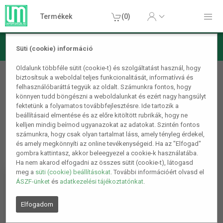
Termékek
(0)
Süti (cookie) információ
Játék, Party kellékek
Oldalunk többféle sütit (cookie-t) és szolgáltatást használ, hogy
biztosítsuk a weboldal teljes funkcionalitását, informatívvá és
Lufik
felhasználóbaráttá tegyük az oldalt. Számunkra fontos, hogy
könnyen tudd böngészni a weboldalunkat és ezért nagy hangsúlyt
fektetünk a folyamatos továbbfejlesztésre. Ide tartozik a
beállításaid elmentése és az előre kitöltött rubrikák, hogy ne
kelljen mindig beírnod ugyanazokat az adatokat. Szintén fontos
számunkra, hogy csak olyan tartalmat láss, amely tényleg érdekel,
és amely megkönnyíti az online tevékenységeid. Ha az "Elfogad"
gombra kattintasz, akkor beleegyezel a cookie-k használatába.
Ha nem akarod elfogadni az összes sütit (cookie-t), látogasd
meg a
süti (cookie) beállításokat
. További információért olvasd el
ÁSZF-ünket
és
adatkezelési tájékoztatónkat
.
Elfogadom