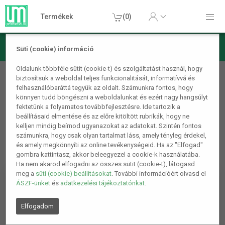
Termékek
(0)
Süti (cookie) információ
Otthon, lakás, háztartás
Oldalunk többféle sütit (cookie-t) és szolgáltatást használ, hogy
biztosítsuk a weboldal teljes funkcionalitását, informatívvá és
Fűtés
felhasználóbaráttá tegyük az oldalt. Számunkra fontos, hogy
könnyen tudd böngészni a weboldalunkat és ezért nagy hangsúlyt
fektetünk a folyamatos továbbfejlesztésre. Ide tartozik a
beállításaid elmentése és az előre kitöltött rubrikák, hogy ne
kelljen mindig beírnod ugyanazokat az adatokat. Szintén fontos
számunkra, hogy csak olyan tartalmat láss, amely tényleg érdekel,
és amely megkönnyíti az online tevékenységeid. Ha az "Elfogad"
gombra kattintasz, akkor beleegyezel a cookie-k használatába.
Ha nem akarod elfogadni az összes sütit (cookie-t), látogasd
meg a
süti (cookie) beállításokat
. További információért olvasd el
ÁSZF-ünket
és
adatkezelési tájékoztatónkat
.
Elfogadom