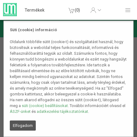
Termékek
(0)
Süti (cookie) információ
Játék, Party kellékek
Oldalunk többféle sütit (cookie-t) és szolgáltatást használ, hogy
biztosítsuk a weboldal teljes funkcionalitását, informatívvá és
Autópályák, versenypályák
felhasználóbaráttá tegyük az oldalt. Számunkra fontos, hogy
könnyen tudd böngészni a weboldalunkat és ezért nagy hangsúlyt
fektetünk a folyamatos továbbfejlesztésre. Ide tartozik a
beállításaid elmentése és az előre kitöltött rubrikák, hogy ne
kelljen mindig beírnod ugyanazokat az adatokat. Szintén fontos
számunkra, hogy csak olyan tartalmat láss, amely tényleg érdekel,
és amely megkönnyíti az online tevékenységeid. Ha az "Elfogad"
gombra kattintasz, akkor beleegyezel a cookie-k használatába.
Ha nem akarod elfogadni az összes sütit (cookie-t), látogasd
meg a
süti (cookie) beállításokat
. További információért olvasd el
ÁSZF-ünket
és
adatkezelési tájékoztatónkat
.
Elfogadom