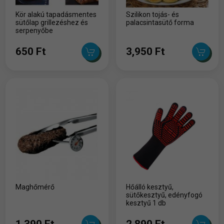
Kör alakú tapadásmentes
Szilikon tojás- és
sütőlap grillezéshez és
palacsintasütő forma
serpenyőbe
650 Ft
3,950 Ft
Maghőmérő
Hőálló kesztyű,
sütőkesztyű, edényfogó
kesztyű 1 db
1,390 Ft
2,890 Ft