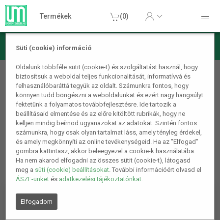
Termékek
(0)
Süti (cookie) információ
Konyhai termékek
Oldalunk többféle sütit (cookie-t) és szolgáltatást használ, hogy
biztosítsuk a weboldal teljes funkcionalitását, informatívvá és
Sütés
felhasználóbaráttá tegyük az oldalt. Számunkra fontos, hogy
könnyen tudd böngészni a weboldalunkat és ezért nagy hangsúlyt
1
2
5.
fektetünk a folyamatos továbbfejlesztésre. Ide tartozik a
beállításaid elmentése és az előre kitöltött rubrikák, hogy ne
kelljen mindig beírnod ugyanazokat az adatokat. Szintén fontos
számunkra, hogy csak olyan tartalmat láss, amely tényleg érdekel,
és amely megkönnyíti az online tevékenységeid. Ha az "Elfogad"
gombra kattintasz, akkor beleegyezel a cookie-k használatába.
Ha nem akarod elfogadni az összes sütit (cookie-t), látogasd
meg a
süti (cookie) beállításokat
. További információért olvasd el
ÁSZF-ünket
és
adatkezelési tájékoztatónkat
.
Elfogadom