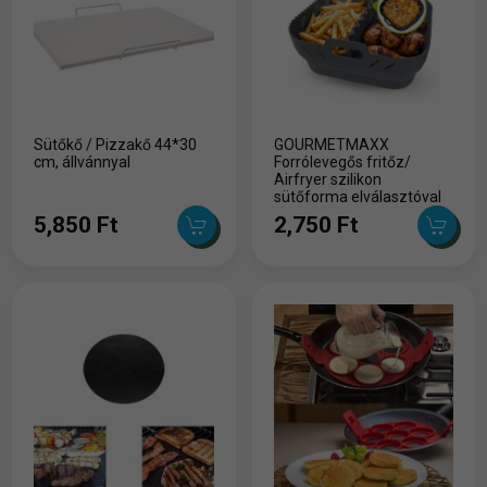
Sütőkő / Pizzakő 44*30
GOURMETMAXX
cm, állvánnyal
Forrólevegős fritőz/
Airfryer szilikon
sütőforma elválasztóval
21*21*8 cm
5,850 Ft
2,750 Ft