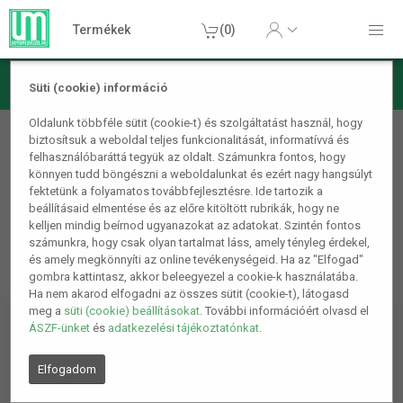
Termékek
(0)
Süti (cookie) információ
Otthon, lakás, háztartás
Oldalunk többféle sütit (cookie-t) és szolgáltatást használ, hogy
biztosítsuk a weboldal teljes funkcionalitását, informatívvá és
Ventilátorok, klímák
felhasználóbaráttá tegyük az oldalt. Számunkra fontos, hogy
könnyen tudd böngészni a weboldalunkat és ezért nagy hangsúlyt
fektetünk a folyamatos továbbfejlesztésre. Ide tartozik a
beállításaid elmentése és az előre kitöltött rubrikák, hogy ne
kelljen mindig beírnod ugyanazokat az adatokat. Szintén fontos
számunkra, hogy csak olyan tartalmat láss, amely tényleg érdekel,
és amely megkönnyíti az online tevékenységeid. Ha az "Elfogad"
gombra kattintasz, akkor beleegyezel a cookie-k használatába.
Ha nem akarod elfogadni az összes sütit (cookie-t), látogasd
meg a
süti (cookie) beállításokat
. További információért olvasd el
ÁSZF-ünket
és
adatkezelési tájékoztatónkat
.
Elfogadom