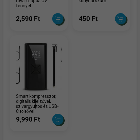
rovarcsapda UV
konyhai szűrő
fénnyel
2,590 Ft
450 Ft
Smart kompresszor,
digitális kijelzővel,
szivargyújtós és USB-
C töltővel
9,990 Ft