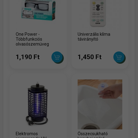
One Power -
Univerzális klíma
Többfunkciós
távirányító
olvasószemüveg
1,190 Ft
1,450 Ft
Elektromos
Összecsukható