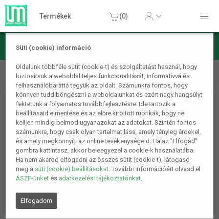
Termékek
(0)
Süti (cookie) információ
Oldalunk többféle sütit (cookie-t) és szolgáltatást használ, hogy
Heti ajánlat
biztosítsuk a weboldal teljes funkcionalitását, informatívvá és
felhasználóbaráttá tegyük az oldalt. Számunkra fontos, hogy
könnyen tudd böngészni a weboldalunkat és ezért nagy hangsúlyt
fektetünk a folyamatos továbbfejlesztésre. Ide tartozik a
beállításaid elmentése és az előre kitöltött rubrikák, hogy ne
kelljen mindig beírnod ugyanazokat az adatokat. Szintén fontos
számunkra, hogy csak olyan tartalmat láss, amely tényleg érdekel,
és amely megkönnyíti az online tevékenységeid. Ha az "Elfogad"
gombra kattintasz, akkor beleegyezel a cookie-k használatába.
Ha nem akarod elfogadni az összes sütit (cookie-t), látogasd
meg a
süti (cookie) beállításokat
. További információért olvasd el
ÁSZF-ünket
és
adatkezelési tájékoztatónkat
.
Elfogadom