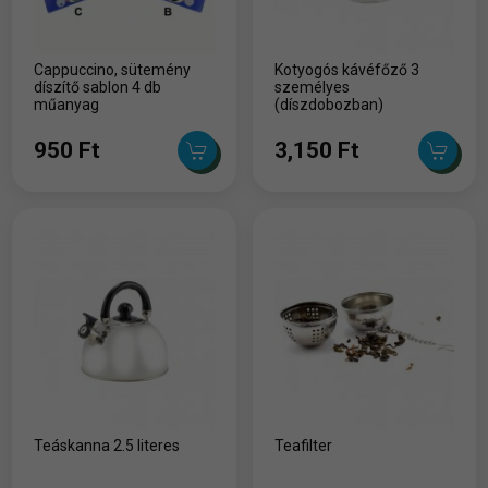
Cappuccino, sütemény
Kotyogós kávéfőző 3
díszítő sablon 4 db
személyes
műanyag
(díszdobozban)
950 Ft
3,150 Ft
Teáskanna 2.5 literes
Teafilter