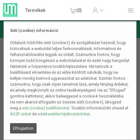
Termékek
(0)
Süti (cookie) információ
Konyhai termékek
Oldalunk többféle sütit (cookie-t) és szolgáltatást használ, hogy
biztosítsuk a weboldal teljes funkcionalitását, informatívvá és
Teázás, Kávézás
felhasználóbaráttá tegyük az oldalt. Számunkra fontos, hogy
könnyen tudd böngészni a weboldalunkat és ezért nagy hangsúlyt
1
2
4.
fektetünk a folyamatos továbbfejlesztésre. Ide tartozik a
beállításaid elmentése és az előre kitöltött rubrikák, hogy ne
kelljen mindig beírnod ugyanazokat az adatokat. Szintén fontos
számunkra, hogy csak olyan tartalmat láss, amely tényleg érdekel,
és amely megkönnyíti az online tevékenységeid. Ha az "Elfogad"
gombra kattintasz, akkor beleegyezel a cookie-k használatába.
Ha nem akarod elfogadni az összes sütit (cookie-t), látogasd
meg a
süti (cookie) beállításokat
. További információért olvasd el
ÁSZF-ünket
és
adatkezelési tájékoztatónkat
.
Elfogadom