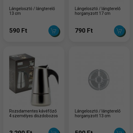
Lángelosztó / lángterelő
Lángelosztó / lángterelő
13 cm
horganyzott 17 cm
590 Ft
790 Ft
Rozsdamentes kávéfőző
Lángelosztó / lángterelő
4 személyes díszdobozos
horganyzott 13 cm
3,290 Ft
590 Ft