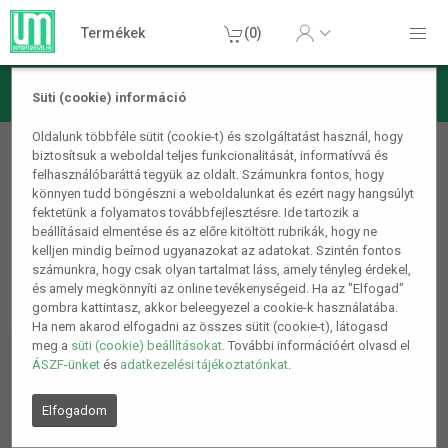
Termékek
(0)
Süti (cookie) információ
Lámpa, világítás, LED
Oldalunk többféle sütit (cookie-t) és szolgáltatást használ, hogy
biztosítsuk a weboldal teljes funkcionalitását, informatívvá és
Mennyezeti világítás
felhasználóbaráttá tegyük az oldalt. Számunkra fontos, hogy
könnyen tudd böngészni a weboldalunkat és ezért nagy hangsúlyt
fektetünk a folyamatos továbbfejlesztésre. Ide tartozik a
beállításaid elmentése és az előre kitöltött rubrikák, hogy ne
kelljen mindig beírnod ugyanazokat az adatokat. Szintén fontos
számunkra, hogy csak olyan tartalmat láss, amely tényleg érdekel,
és amely megkönnyíti az online tevékenységeid. Ha az "Elfogad"
gombra kattintasz, akkor beleegyezel a cookie-k használatába.
Ha nem akarod elfogadni az összes sütit (cookie-t), látogasd
meg a
süti (cookie) beállításokat
. További információért olvasd el
ÁSZF-ünket
és
adatkezelési tájékoztatónkat
.
Elfogadom