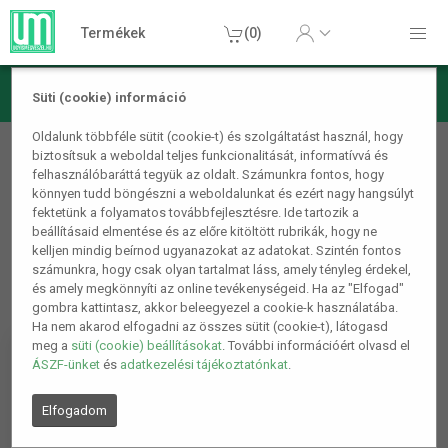
Termékek
(0)
Süti (cookie) információ
Játék, Party kellékek
Oldalunk többféle sütit (cookie-t) és szolgáltatást használ, hogy
biztosítsuk a weboldal teljes funkcionalitását, informatívvá és
Csomagolóanyagok
felhasználóbaráttá tegyük az oldalt. Számunkra fontos, hogy
könnyen tudd böngészni a weboldalunkat és ezért nagy hangsúlyt
fektetünk a folyamatos továbbfejlesztésre. Ide tartozik a
beállításaid elmentése és az előre kitöltött rubrikák, hogy ne
kelljen mindig beírnod ugyanazokat az adatokat. Szintén fontos
számunkra, hogy csak olyan tartalmat láss, amely tényleg érdekel,
és amely megkönnyíti az online tevékenységeid. Ha az "Elfogad"
gombra kattintasz, akkor beleegyezel a cookie-k használatába.
Ha nem akarod elfogadni az összes sütit (cookie-t), látogasd
meg a
süti (cookie) beállításokat
. További információért olvasd el
ÁSZF-ünket
és
adatkezelési tájékoztatónkat
.
Elfogadom