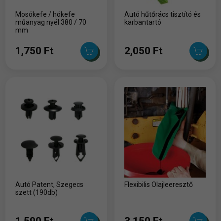
Mosókefe / hókefe
Autó hűtőrács tisztító és
műanyag nyél 380 / 70
karbantartó
mm
1,750 Ft
2,050 Ft
Autó Patent, Szegecs
Flexibilis Olajleeresztő
szett (190db)
1,590 Ft
3,150 Ft