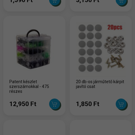
Patent készlet
20 db-os járműtető kárpit
szerszámokkal - 475
javító csat
részes
12,950 Ft
1,850 Ft