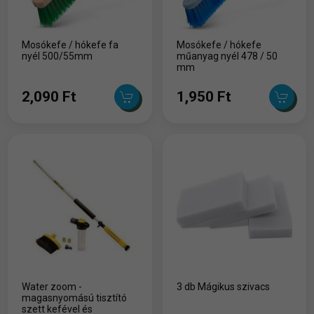
Mosókefe / hókefe fa
Mosókefe / hókefe
nyél 500/55mm
műanyag nyél 478 / 50
mm
2,090 Ft
1,950 Ft
Water zoom -
3 db Mágikus szivacs
magasnyomású tisztító
szett kefével és