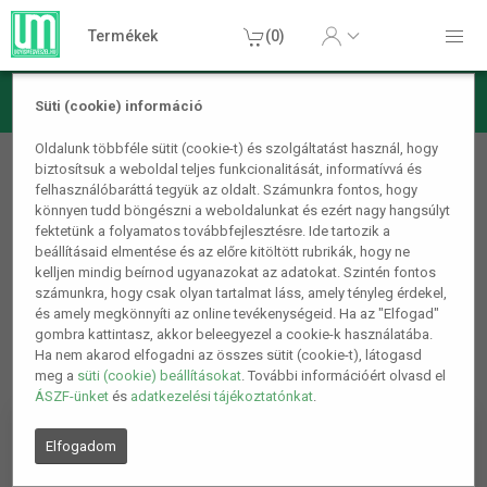
Termékek
(0)
Süti (cookie) információ
Autós termékek
Oldalunk többféle sütit (cookie-t) és szolgáltatást használ, hogy
biztosítsuk a weboldal teljes funkcionalitását, informatívvá és
Autóápolás, javítás és diagnosztika
felhasználóbaráttá tegyük az oldalt. Számunkra fontos, hogy
könnyen tudd böngészni a weboldalunkat és ezért nagy hangsúlyt
1
2
8.
fektetünk a folyamatos továbbfejlesztésre. Ide tartozik a
beállításaid elmentése és az előre kitöltött rubrikák, hogy ne
kelljen mindig beírnod ugyanazokat az adatokat. Szintén fontos
számunkra, hogy csak olyan tartalmat láss, amely tényleg érdekel,
és amely megkönnyíti az online tevékenységeid. Ha az "Elfogad"
gombra kattintasz, akkor beleegyezel a cookie-k használatába.
Ha nem akarod elfogadni az összes sütit (cookie-t), látogasd
meg a
süti (cookie) beállításokat
. További információért olvasd el
ÁSZF-ünket
és
adatkezelési tájékoztatónkat
.
Elfogadom