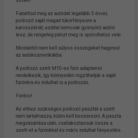
színét!
Fiatalítsd meg az autódat legalább 5 évvel,
polírozd saját magad tükörfényesre a
karosszériát, ezáltal nemcsak gyönyörű autód
lesz, de rengeteg pénzt meg is spórolhatsz vele.
Mostantól nem kell súlyos összegeket hagynod
az autókozmetikákba.
A polírozó szett M10-es fúró adapterrel
rendelkezik, így könnyedén rögzíthetjük a saját
fúrónkra és indulhat is a polírozás.
Fontos!
Az ehhez szükséges polírozó pasztát a szett
nem tartalmazza, külön kell beszerezni. A paszta
megvásárlása után, csatlakoztassuk össze a
szett-et a fúrónkkal és máris indulhat fényesítés.