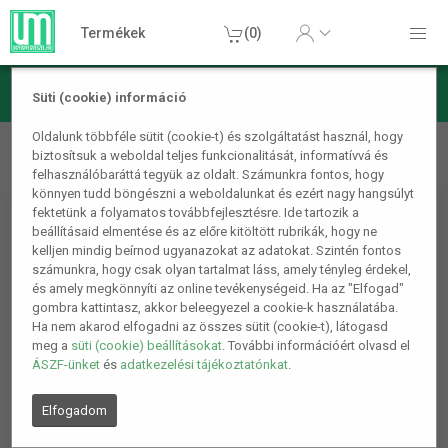
Termékek
(0)
Süti (cookie) információ
Autós termékek
Autóápolás, javítás és diagnosztika
4
Oldalunk többféle sütit (cookie-t) és szolgáltatást használ, hogy
biztosítsuk a weboldal teljes funkcionalitását, informatívvá és
db-os Autós polírozó szett adapterrel
felhasználóbaráttá tegyük az oldalt. Számunkra fontos, hogy
könnyen tudd böngészni a weboldalunkat és ezért nagy hangsúlyt
fektetünk a folyamatos továbbfejlesztésre. Ide tartozik a
beállításaid elmentése és az előre kitöltött rubrikák, hogy ne
kelljen mindig beírnod ugyanazokat az adatokat. Szintén fontos
számunkra, hogy csak olyan tartalmat láss, amely tényleg érdekel,
és amely megkönnyíti az online tevékenységeid. Ha az "Elfogad"
gombra kattintasz, akkor beleegyezel a cookie-k használatába.
Ha nem akarod elfogadni az összes sütit (cookie-t), látogasd
meg a
süti (cookie) beállításokat
. További információért olvasd el
ÁSZF-ünket
és
adatkezelési tájékoztatónkat
.
Elfogadom