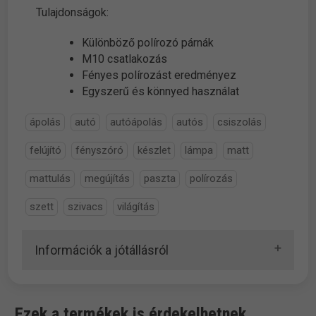
Tulajdonságok:
Különböző polírozó párnák
M10 csatlakozás
Fényes polírozást eredményez
Egyszerű és könnyed használat
ápolás
autó
autóápolás
autós
csiszolás
felújító
fényszóró
készlet
lámpa
matt
mattulás
megújítás
paszta
polírozás
szett
szivacs
világítás
Információk a jótállásról
Ezek a termékek is érdekelhetnek