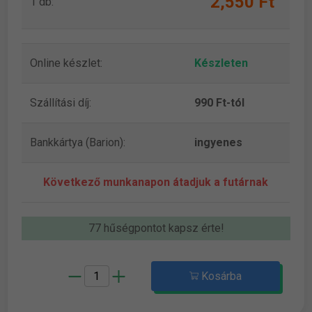
2,550 Ft
1 db:
Online készlet:
Készleten
Szállítási díj:
990 Ft-tól
Bankkártya (Barion):
ingyenes
Következő munkanapon átadjuk a futárnak
77 hűségpontot kapsz érte!
Kosárba