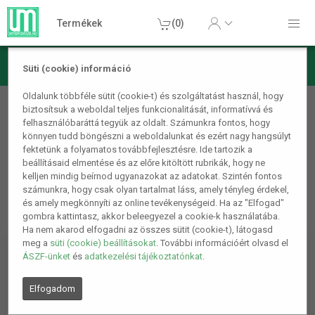
Termékek
(0)
Süti (cookie) információ
Szórakoztató elektronika
Oldalunk többféle sütit (cookie-t) és szolgáltatást használ, hogy
biztosítsuk a weboldal teljes funkcionalitását, informatívvá és
Autós kiegészítő
felhasználóbaráttá tegyük az oldalt. Számunkra fontos, hogy
könnyen tudd böngészni a weboldalunkat és ezért nagy hangsúlyt
fektetünk a folyamatos továbbfejlesztésre. Ide tartozik a
beállításaid elmentése és az előre kitöltött rubrikák, hogy ne
kelljen mindig beírnod ugyanazokat az adatokat. Szintén fontos
számunkra, hogy csak olyan tartalmat láss, amely tényleg érdekel,
és amely megkönnyíti az online tevékenységeid. Ha az "Elfogad"
gombra kattintasz, akkor beleegyezel a cookie-k használatába.
Ha nem akarod elfogadni az összes sütit (cookie-t), látogasd
meg a
süti (cookie) beállításokat
. További információért olvasd el
ÁSZF-ünket
és
adatkezelési tájékoztatónkat
.
Elfogadom