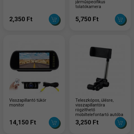
járműspecifikus
tolatókamera
2,350 Ft
5,750 Ft
Visszapillantó tükör
Teleszkópos, ülésre,
monitor
visszapillantóra
rögzíthető
mobiltelefontartó autóba
- fekete
14,150 Ft
3,250 Ft