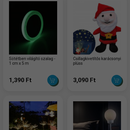
Sötétben világító szalag -
Csillagkivetítős karácsonyi
1 cm x 5 m
plüss
1,390 Ft
3,090 Ft