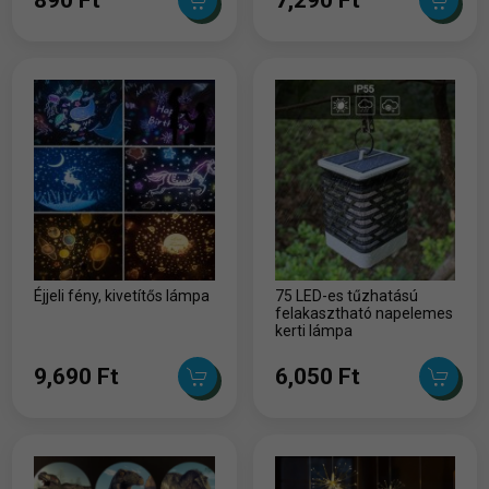
Éjjeli fény, kivetítős lámpa
75 LED-es tűzhatású
felakasztható napelemes
kerti lámpa
9,690 Ft
6,050 Ft