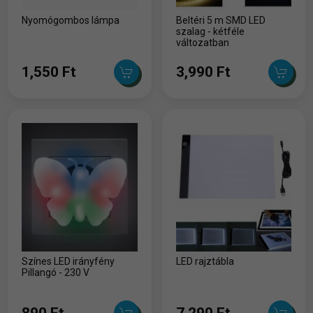
Nyomógombos lámpa
Beltéri 5 m SMD LED
szalag - kétféle
változatban
1,550 Ft
3,990 Ft
Színes LED irányfény
LED rajztábla
Pillangó - 230 V
890 Ft
7,290 Ft