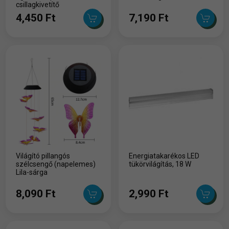
csillagkivetítő
4,450 Ft
7,190 Ft
Világító pillangós
Energiatakarékos LED
szélcsengő (napelemes)
tükörvilágítás, 18 W
Lila-sárga
8,090 Ft
2,990 Ft