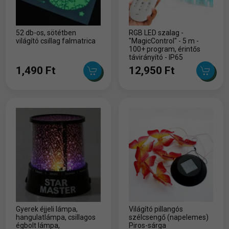
52 db-os, sötétben
RGB LED szalag -
világító csillag falmatrica
"MagicControl" - 5 m -
100+ program, érintős
távirányító - IP65
1,490 Ft
12,950 Ft
Gyerek éjjeli lámpa,
Világító pillangós
hangulatlámpa, csillagos
szélcsengő (napelemes)
égbolt lámpa,
Piros-sárga