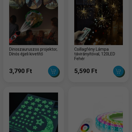
Dinoszauruszos projektor,
Csillagfény Lámpa
Dínós éjjeli kivetítő
távirányítóval, 120LED
Fehér
3,790 Ft
5,590 Ft