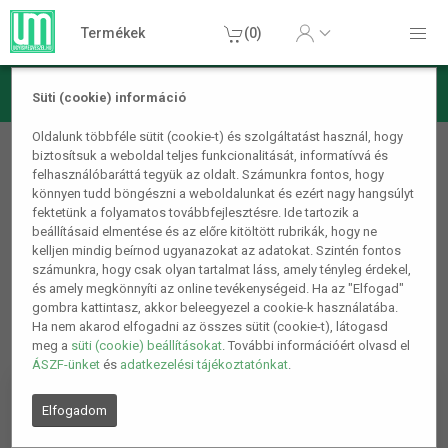
Termékek
(0)
Süti (cookie) információ
Dekorációs termékek
Oldalunk többféle sütit (cookie-t) és szolgáltatást használ, hogy
biztosítsuk a weboldal teljes funkcionalitását, informatívvá és
Lámpa és világítás
felhasználóbaráttá tegyük az oldalt. Számunkra fontos, hogy
könnyen tudd böngészni a weboldalunkat és ezért nagy hangsúlyt
1
2
fektetünk a folyamatos továbbfejlesztésre. Ide tartozik a
beállításaid elmentése és az előre kitöltött rubrikák, hogy ne
kelljen mindig beírnod ugyanazokat az adatokat. Szintén fontos
számunkra, hogy csak olyan tartalmat láss, amely tényleg érdekel,
és amely megkönnyíti az online tevékenységeid. Ha az "Elfogad"
gombra kattintasz, akkor beleegyezel a cookie-k használatába.
Ha nem akarod elfogadni az összes sütit (cookie-t), látogasd
meg a
süti (cookie) beállításokat
. További információért olvasd el
ÁSZF-ünket
és
adatkezelési tájékoztatónkat
.
Elfogadom