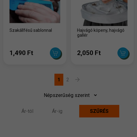
Szakállfésű sablonnal
Hajvágó köpeny, hajvágó
gallér
1,490 Ft
2,050 Ft
1
2