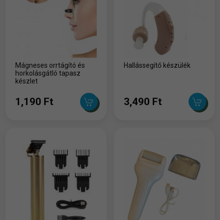
Mágneses orrtágító és
Hallássegítő készülék
horkolásgátló tapasz
készlet
1,190 Ft
3,490 Ft