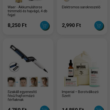
Waer - Akkumulátoros
Elektromos sarokreszelő
trimmelő és hajvágó, 4 db
fejjel
8,250 Ft
2,990 Ft
Szakáll egyenesítő
Imperial – Borotválkozó
fésű/hajformázó
Szett
férfiaknak
4,750 Ft
14,850 Ft