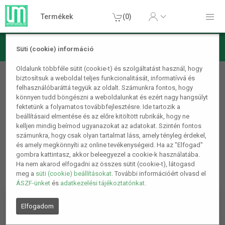
Termékek
(0)
Süti (cookie) információ
Szépségápolás
Oldalunk többféle sütit (cookie-t) és szolgáltatást használ, hogy
biztosítsuk a weboldal teljes funkcionalitását, informatívvá és
Férfi szépségápolás
felhasználóbaráttá tegyük az oldalt. Számunkra fontos, hogy
könnyen tudd böngészni a weboldalunkat és ezért nagy hangsúlyt
1
2
fektetünk a folyamatos továbbfejlesztésre. Ide tartozik a
beállításaid elmentése és az előre kitöltött rubrikák, hogy ne
kelljen mindig beírnod ugyanazokat az adatokat. Szintén fontos
számunkra, hogy csak olyan tartalmat láss, amely tényleg érdekel,
és amely megkönnyíti az online tevékenységeid. Ha az "Elfogad"
gombra kattintasz, akkor beleegyezel a cookie-k használatába.
Ha nem akarod elfogadni az összes sütit (cookie-t), látogasd
meg a
süti (cookie) beállításokat
. További információért olvasd el
ÁSZF-ünket
és
adatkezelési tájékoztatónkat
.
Elfogadom