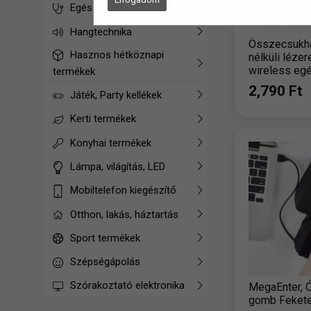
Egészségügyi termékek
Hangtechnika
Összecsukha
Hasznos hétköznapi
nélküli léze
wireless egé
termékek
2,790 Ft
Játék, Party kellékek
Kerti termékek
Konyhai termékek
Lámpa, világítás, LED
Mobiltelefon kiegészítő
Otthon, lakás, háztartás
Sport termékek
Szépségápolás
Szórakoztató elektronika
MegaEnter, Ó
gomb Feket