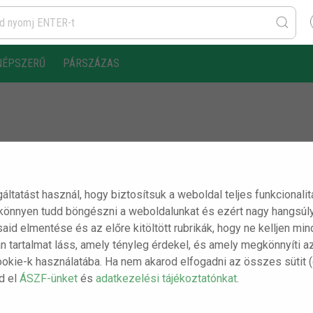
NÉPSZERŰ
PÁRSZÁZAS
gáltatást használ, hogy biztosítsuk a weboldal teljes funkcionali
 könnyen tudd böngészni a weboldalunkat és ezért nagy hangsúly
ásaid elmentése és az előre kitöltött rubrikák, hogy ne kelljen m
n tartalmat láss, amely tényleg érdekel, és amely megkönnyíti a
ookie-k használatába. Ha nem akarod elfogadni az összes sütit 
sd el
ÁSZF-ünket
és
adatkezelési tájékoztatónkat
.