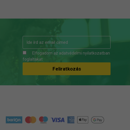
Elfogadom az
adatvédelmi nyilatkozatban
foglaltakat