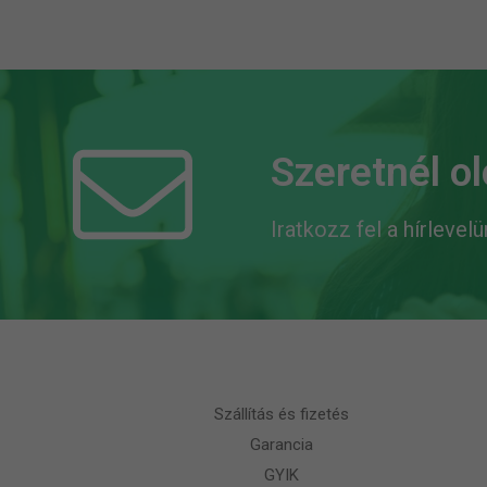
Szeretnél o
Iratkozz fel a hírlevel
Szállítás és fizetés
Garancia
GYIK