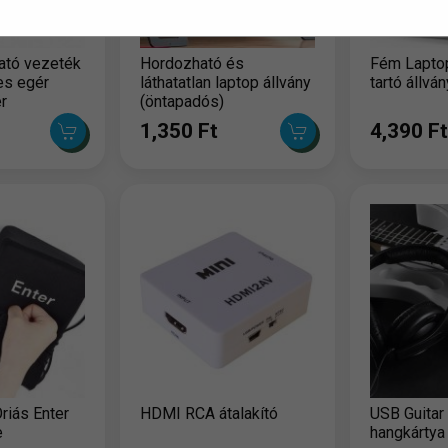
tó vezeték
Hordozható és
Fém Laptop
res egér
láthatatlan laptop állvány
tartó állván
r
(öntapadós)
1,350 Ft
4,390 Ft
riás Enter
HDMI RCA átalakító
USB Guitar 
e
hangkártya