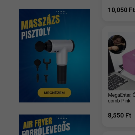
10,050 Ft
MegaEnter, Ó
gomb Pink
8,550 Ft