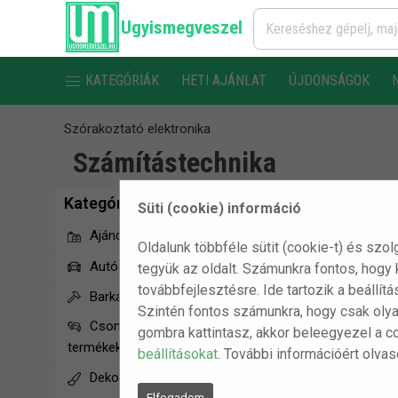
Ugyismegveszel
KATEGÓRIÁK
HETI AJÁNLAT
ÚJDONSÁGOK
Szórakoztató elektronika
Számítástechnika
Kategóriák
Süti (cookie) információ
Ajándékötletek
Oldalunk többféle sütit (cookie-t) és szol
Autós termékek
tegyük az oldalt. Számunkra fontos, hogy
továbbfejlesztésre. Ide tartozik a beállít
Barkács/Szerszám
Szintén fontos számunkra, hogy csak olya
Csomagolássérült
gombra kattintasz, akkor beleegyezel a c
termékek
beállításokat
. További információért olva
Dekorációs termékek
Elfogadom