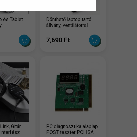
 és Tablet
Dönthető laptop tartó
y
állvány, ventilátorral
7,690 Ft
Link, Gitár
PC diagnosztika alaplap
 interfész
POST teszter PCI ISA