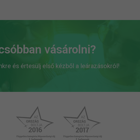
lcsóbban vásárolni?
ünkre és értesülj első kézből a leárazásokról!