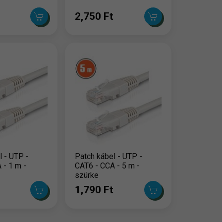
2,750 Ft
l - UTP -
Patch kábel - UTP -
 - 1 m -
CAT6 - CCA - 5 m -
szürke
1,790 Ft