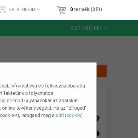
0
termék (0 Ft)
SAJÁT FIÓKOM
SEGÍTHETÜNK?
tását, informatívvá és felhasználóbaráttá
t fektetünk a folyamatos
indig beírnod ugyanazokat az adatokat.
z online tevékenységeid. Ha az "Elfogad"
(cookie-t), látogasd meg a
süti (cookie)