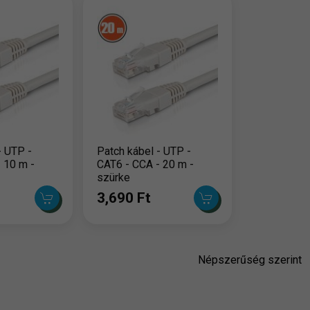
- UTP -
Patch kábel - UTP -
 10 m -
CAT6 - CCA - 20 m -
szürke
3,690 Ft