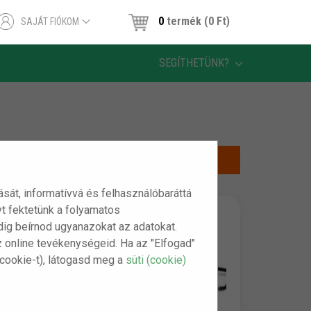
0
termék (0 Ft)
SAJÁT FIÓKOM
SEGÍTHETÜNK?
tását, informatívvá és felhasználóbaráttá
t fektetünk a folyamatos
indig beírnod ugyanazokat az adatokat.
z online tevékenységeid. Ha az "Elfogad"
(cookie-t), látogasd meg a
süti (cookie)