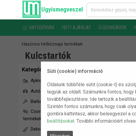
Ugyismegveszel
KATEGÓRIÁK
HETI AJÁNLAT
ÚJDONSÁGOK
Hasznos hétköznapi termékek
Kulcstartók
Kategóriák
Süti (cookie) információ
Ajándékötletek
Oldalunk többféle sütit (cookie-t) és szol
Autós termékek
tegyük az oldalt. Számunkra fontos, hogy
továbbfejlesztésre. Ide tartozik a beállít
Barkács/Szerszám
Szintén fontos számunkra, hogy csak olya
Csomagolássérült
gombra kattintasz, akkor beleegyezel a c
termékek
beállításokat
. További információért olva
Dekorációs termékek
Elfogadom