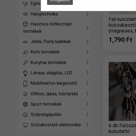
Egészségügyi termékek
Hangtechnika
Fali kulcstart
Hasznos hétköznapi
kulcsakaszt
(mágneses, f
termékek
1,790 Ft
Játék, Party kellékek
Kerti termékek
Konyhai termékek
Lámpa, világítás, LED
Mobiltelefon kiegészítő
Otthon, lakás, háztartás
Sport termékek
Szépségápolás
Szórakoztató elektronika
6 db Fúrószá
kulcstartó