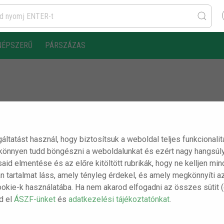
NÉPSZERŰ
PÁRSZÁZAS
gáltatást használ, hogy biztosítsuk a weboldal teljes funkcionali
 könnyen tudd böngészni a weboldalunkat és ezért nagy hangsúly
ásaid elmentése és az előre kitöltött rubrikák, hogy ne kelljen m
n tartalmat láss, amely tényleg érdekel, és amely megkönnyíti a
ookie-k használatába. Ha nem akarod elfogadni az összes sütit 
sd el
ÁSZF-ünket
és
adatkezelési tájékoztatónkat
.