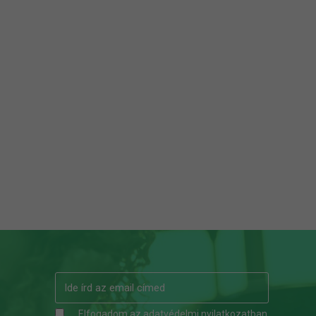
Elfogadom az
adatvédelmi nyilatkozatban