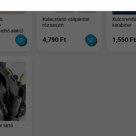
ó,
Kulacstartó vállpánttal
Kulcsrend
ó
rózsaszín
karabiner
elhő alakú)
4,790 Ft
1,550 Ft
r tartó