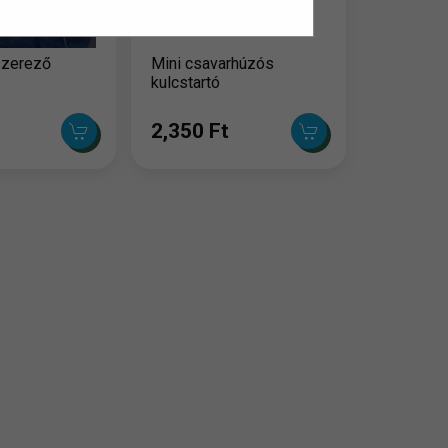
szerező
Mini csavarhúzós
kulcstartó
2,350 Ft