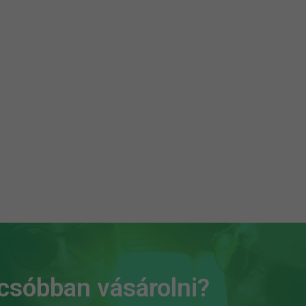
lcsóbban vásárolni?