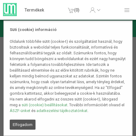
Termékek
(0)
Süti (cookie) információ
Játék, Party kellékek
Oldalunk többféle sütit (cookie-t) és szolgáltatást használ, hogy
biztosítsuk a weboldal teljes funkcionalitását, informatívvá és
Játék szerszámok
felhasználóbaráttá tegyük az oldalt. Számunkra fontos, hogy
könnyen tudd böngészni a weboldalunkat és ezért nagy hangsúlyt
fektetünk a folyamatos továbbfejlesztésre. Ide tartozik a
beállításaid elmentése és az előre kitöltött rubrikák, hogy ne
kelljen mindig beírnod ugyanazokat az adatokat. Szintén fontos
számunkra, hogy csak olyan tartalmat láss, amely tényleg érdekel,
és amely megkönnyíti az online tevékenységeid. Ha az "Elfogad"
gombra kattintasz, akkor beleegyezel a cookie-k használatába.
Ha nem akarod elfogadni az összes sütit (cookie-t), látogasd
meg a
süti (cookie) beállításokat
. További információért olvasd el
ÁSZF-ünket
és
adatkezelési tájékoztatónkat
.
Elfogadom