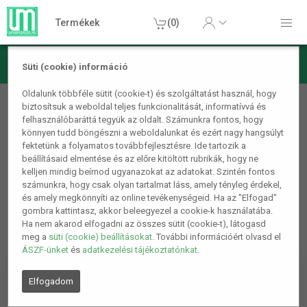
Termékek
(0)
Süti (cookie) információ
Barkács/Szerszám
Oldalunk többféle sütit (cookie-t) és szolgáltatást használ, hogy
biztosítsuk a weboldal teljes funkcionalitását, informatívvá és
Fogók, oldalcsípők
felhasználóbaráttá tegyük az oldalt. Számunkra fontos, hogy
könnyen tudd böngészni a weboldalunkat és ezért nagy hangsúlyt
1
2
fektetünk a folyamatos továbbfejlesztésre. Ide tartozik a
beállításaid elmentése és az előre kitöltött rubrikák, hogy ne
kelljen mindig beírnod ugyanazokat az adatokat. Szintén fontos
számunkra, hogy csak olyan tartalmat láss, amely tényleg érdekel,
és amely megkönnyíti az online tevékenységeid. Ha az "Elfogad"
gombra kattintasz, akkor beleegyezel a cookie-k használatába.
Ha nem akarod elfogadni az összes sütit (cookie-t), látogasd
meg a
süti (cookie) beállításokat
. További információért olvasd el
ÁSZF-ünket
és
adatkezelési tájékoztatónkat
.
Elfogadom