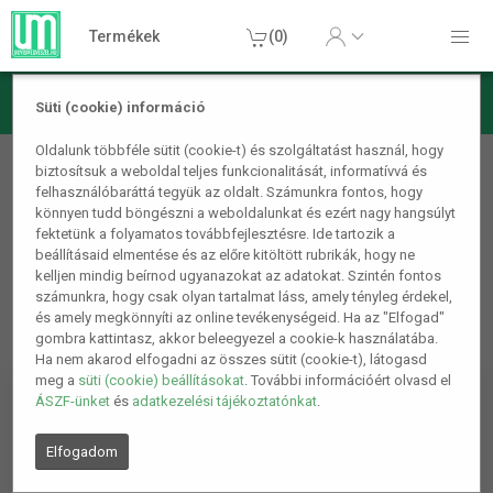
Termékek
(0)
Süti (cookie) információ
Mobiltelefon kiegészítő
Oldalunk többféle sütit (cookie-t) és szolgáltatást használ, hogy
biztosítsuk a weboldal teljes funkcionalitását, informatívvá és
Telefonos kiegészítők
felhasználóbaráttá tegyük az oldalt. Számunkra fontos, hogy
könnyen tudd böngészni a weboldalunkat és ezért nagy hangsúlyt
fektetünk a folyamatos továbbfejlesztésre. Ide tartozik a
beállításaid elmentése és az előre kitöltött rubrikák, hogy ne
kelljen mindig beírnod ugyanazokat az adatokat. Szintén fontos
számunkra, hogy csak olyan tartalmat láss, amely tényleg érdekel,
és amely megkönnyíti az online tevékenységeid. Ha az "Elfogad"
gombra kattintasz, akkor beleegyezel a cookie-k használatába.
Ha nem akarod elfogadni az összes sütit (cookie-t), látogasd
meg a
süti (cookie) beállításokat
. További információért olvasd el
ÁSZF-ünket
és
adatkezelési tájékoztatónkat
.
Elfogadom