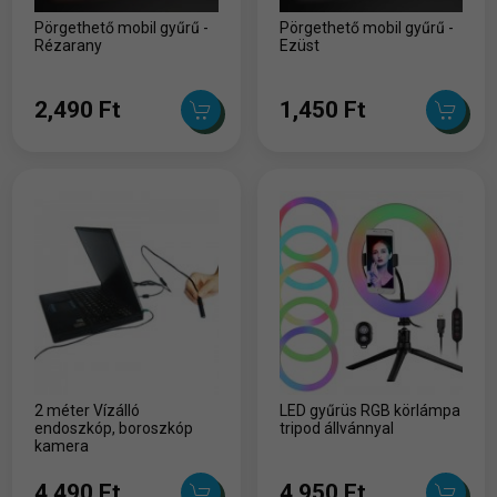
Pörgethető mobil gyűrű -
Pörgethető mobil gyűrű -
Rézarany
Ezüst
2,490 Ft
1,450 Ft
2 méter Vízálló
LED gyűrüs RGB körlámpa
endoszkóp, boroszkóp
tripod állvánnyal
kamera
4,490 Ft
4,950 Ft