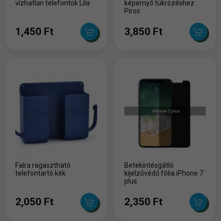
vízhatlan telefontok Lila
képernyő tükrözéshez
Piros
1,450 Ft
3,850 Ft
Falra ragasztható
Betekintésgátló
telefontartó kék
kijelzővédő fólia iPhone 7
plus
2,050 Ft
2,350 Ft