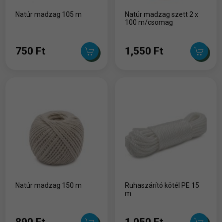
Natúr madzag 105 m
Natúr madzag szett 2 x
100 m/csomag
750 Ft
1,550 Ft
Natúr madzag 150 m
Ruhaszárító kötél PE 15
m
890 Ft
1,050 Ft