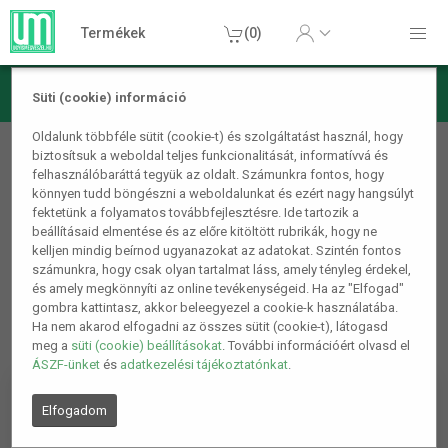
Termékek
(0)
Süti (cookie) információ
Barkács/Szerszám
Oldalunk többféle sütit (cookie-t) és szolgáltatást használ, hogy
biztosítsuk a weboldal teljes funkcionalitását, informatívvá és
Vezeték kötegelők, Rögzítők
felhasználóbaráttá tegyük az oldalt. Számunkra fontos, hogy
könnyen tudd böngészni a weboldalunkat és ezért nagy hangsúlyt
1
2
fektetünk a folyamatos továbbfejlesztésre. Ide tartozik a
beállításaid elmentése és az előre kitöltött rubrikák, hogy ne
kelljen mindig beírnod ugyanazokat az adatokat. Szintén fontos
számunkra, hogy csak olyan tartalmat láss, amely tényleg érdekel,
és amely megkönnyíti az online tevékenységeid. Ha az "Elfogad"
gombra kattintasz, akkor beleegyezel a cookie-k használatába.
Ha nem akarod elfogadni az összes sütit (cookie-t), látogasd
meg a
süti (cookie) beállításokat
. További információért olvasd el
ÁSZF-ünket
és
adatkezelési tájékoztatónkat
.
Elfogadom