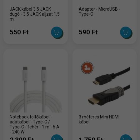
JACK kábel 3.5 JACK
Adapter - MicroUSB -
dugó - 3.5 JACK aljzat 1,5
Type-C
m
550 Ft
590 Ft
Notebook töltőkábel -
3 méteres Mini HDMI
adatkábel - Type-C /
kábel
Type-C - fehér - 1 m - 5 A
- 240 W
2,390 Ft
1,750 Ft