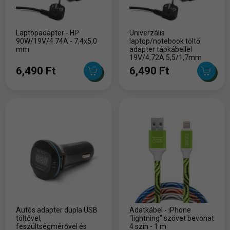
Laptopadapter - HP
Univerzális
90W/19V/4.74A - 7,4x5,0
laptop/notebook töltő
mm
adapter tápkábellel
19V/4,72A 5,5/1,7mm
6,490 Ft
6,490 Ft
Autós adapter dupla USB
Adatkábel - iPhone
töltővel,
"lightning" szövet bevonat
feszültségmérővel és
4 szín - 1 m