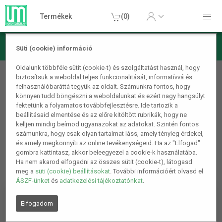
Termékek
(0)
Süti (cookie) információ
Mobiltelefon kiegészítő
Oldalunk többféle sütit (cookie-t) és szolgáltatást használ, hogy
biztosítsuk a weboldal teljes funkcionalitását, informatívvá és
Adat-töltőkábel
felhasználóbaráttá tegyük az oldalt. Számunkra fontos, hogy
könnyen tudd böngészni a weboldalunkat és ezért nagy hangsúlyt
1
2
4.
fektetünk a folyamatos továbbfejlesztésre. Ide tartozik a
beállításaid elmentése és az előre kitöltött rubrikák, hogy ne
kelljen mindig beírnod ugyanazokat az adatokat. Szintén fontos
számunkra, hogy csak olyan tartalmat láss, amely tényleg érdekel,
és amely megkönnyíti az online tevékenységeid. Ha az "Elfogad"
gombra kattintasz, akkor beleegyezel a cookie-k használatába.
Ha nem akarod elfogadni az összes sütit (cookie-t), látogasd
meg a
süti (cookie) beállításokat
. További információért olvasd el
ÁSZF-ünket
és
adatkezelési tájékoztatónkat
.
Elfogadom