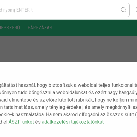
NÉPSZERŰ
PÁRSZÁZAS
gáltatást használ, hogy biztosítsuk a weboldal teljes funkcionali
 könnyen tudd böngészni a weboldalunkat és ezért nagy hangsúly
ásaid elmentése és az előre kitöltött rubrikák, hogy ne kelljen m
n tartalmat láss, amely tényleg érdekel, és amely megkönnyíti a
ookie-k használatába. Ha nem akarod elfogadni az összes sütit 
sd el
ÁSZF-ünket
és
adatkezelési tájékoztatónkat
.