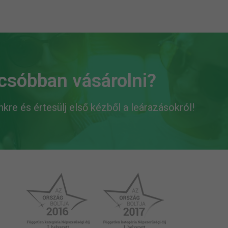
lcsóbban vásárolni?
ünkre és értesülj első kézből a leárazásokról!