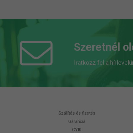
Szeretnél o
Iratkozz fel a hírlevel
Szállítás és fizetés
Garancia
GYIK