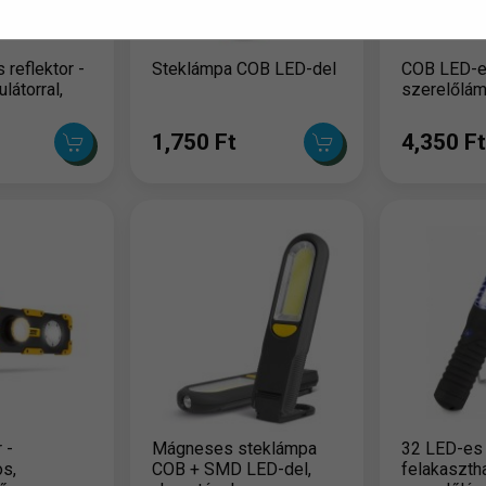
 reflektor -
Steklámpa COB LED-del
COB LED-
látorral,
szerelőlám
1,750 Ft
4,350 Ft
 -
Mágneses steklámpa
32 LED-es
s,
COB + SMD LED-del,
felakaszth