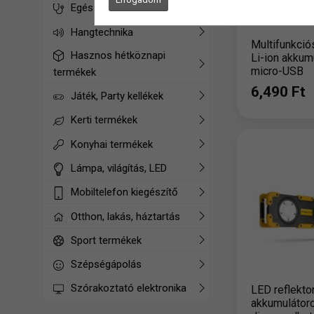
Egészségügyi termékek
Hangtechnika
Multifunkciós
Hasznos hétköznapi
Li-ion akkumu
micro-USB
termékek
6,490 Ft
Játék, Party kellékek
Kerti termékek
Konyhai termékek
Lámpa, világítás, LED
Mobiltelefon kiegészítő
Otthon, lakás, háztartás
Sport termékek
Szépségápolás
Szórakoztató elektronika
LED reflektor
akkumulátoro