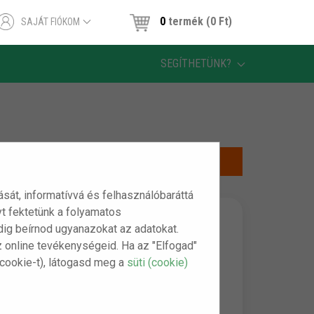
0
termék (0 Ft)
SAJÁT FIÓKOM
SEGÍTHETÜNK?
tását, informatívvá és felhasználóbaráttá
t fektetünk a folyamatos
indig beírnod ugyanazokat az adatokat.
z online tevékenységeid. Ha az "Elfogad"
(cookie-t), látogasd meg a
süti (cookie)