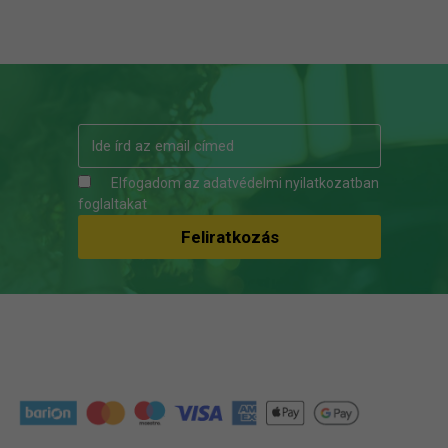
Elfogadom az
adatvédelmi nyilatkozatban
foglaltakat