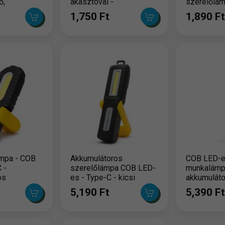
ő,
akasztóval -
szerelőlá
 - 1500
vészjelzővel
1,750 Ft
1,890 Ft
ámpa - COB
Akkumulátoros
COB LED-
 -
szerelőlámpa COB LED-
munkalámp
os
es - Type-C - kicsi
akkumuláto
5,190 Ft
5,390 Ft