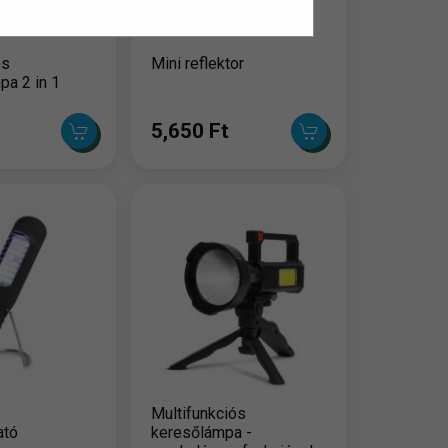
es
Mini reflektor
pa 2 in 1
5,650 Ft
Multifunkciós
ató
keresőlámpa -