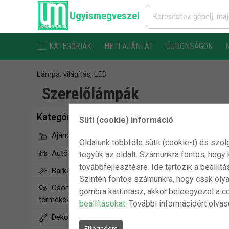
Ugyismegveszel
KATEGÓRIÁK
HETI AJÁNLAT
ÚJDONSÁGOK
Lámpa, világítás, LED
Szerelőlámpák
Kategóriák
Süti (cookie) információ
Ajándékötletek
Oldalunk többféle sütit (cookie-t) és szol
Autós termékek
tegyük az oldalt. Számunkra fontos, hogy
továbbfejlesztésre. Ide tartozik a beállít
Barkács/Szerszám
Szintén fontos számunkra, hogy csak olya
Csomagolássérült
gombra kattintasz, akkor beleegyezel a c
termékek
beállításokat
. További információért olva
Dekorációs termékek
Elfogadom