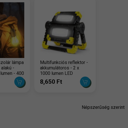
szolár lámpa
Multifunkciós reflektor -
 alakú -
akkumulátoros - 2 x
 lumen - 400
1000 lumen LED
8,650 Ft