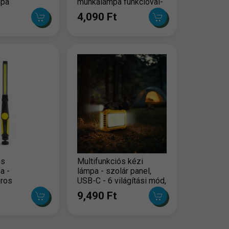
mpa
munkalámpa funkcióval-
beépített tripoddal,
4,090 Ft
akkumulátorral - 580 lm
es
Multifunkciós kézi
a -
lámpa - szolár panel,
ros
USB-C - 6 világítási mód,
8 LED, 3600 mAh
9,490 Ft