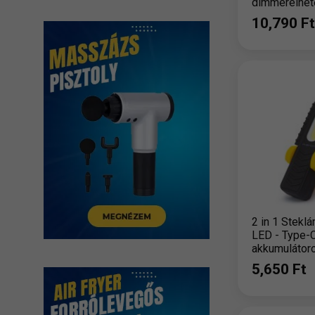
dimmerelhet
fókuszálható
10,790 Ft
lumen
2 in 1 Stekl
LED - Type-C
akkumulátor
5,650 Ft