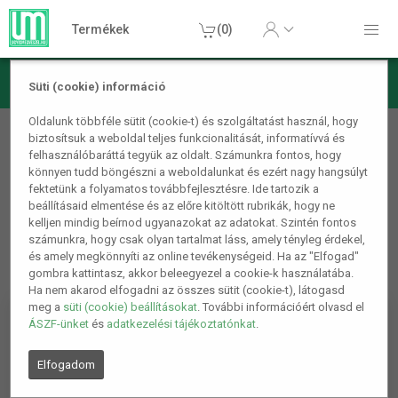
Termékek
(0)
Süti (cookie) információ
Szépségápolás
Oldalunk többféle sütit (cookie-t) és szolgáltatást használ, hogy
biztosítsuk a weboldal teljes funkcionalitását, informatívvá és
Szőrtelenítés, Borotvák, Epilátorok
felhasználóbaráttá tegyük az oldalt. Számunkra fontos, hogy
könnyen tudd böngészni a weboldalunkat és ezért nagy hangsúlyt
fektetünk a folyamatos továbbfejlesztésre. Ide tartozik a
beállításaid elmentése és az előre kitöltött rubrikák, hogy ne
kelljen mindig beírnod ugyanazokat az adatokat. Szintén fontos
számunkra, hogy csak olyan tartalmat láss, amely tényleg érdekel,
és amely megkönnyíti az online tevékenységeid. Ha az "Elfogad"
gombra kattintasz, akkor beleegyezel a cookie-k használatába.
Ha nem akarod elfogadni az összes sütit (cookie-t), látogasd
meg a
süti (cookie) beállításokat
. További információért olvasd el
ÁSZF-ünket
és
adatkezelési tájékoztatónkat
.
Elfogadom