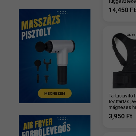
függesztéke
heveder
14,450 Ft
Tartásjavító 
testtartás jav
mágneses há
3,950 Ft