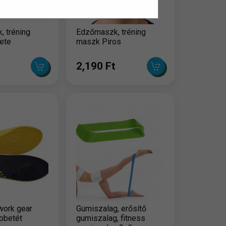
 tréning
Edzőmaszk, tréning
ete
maszk Piros
2,190 Ft
work gear
Gumiszalag, erősítő
lpbetét
gumiszalag, fitness