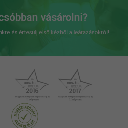
lcsóbban vásárolni?
ünkre és értesülj első kézből a leárazásokról!