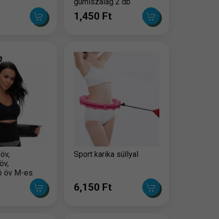
gumiszalag 2 db
1,450 Ft
öv,
Sport karika súllyal
öv,
ó öv M-es
6,150 Ft