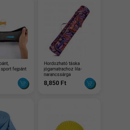
pánt,
Hordozható táska
sport fejpánt
jógamatrachoz lila-
narancssárga
8,850 Ft