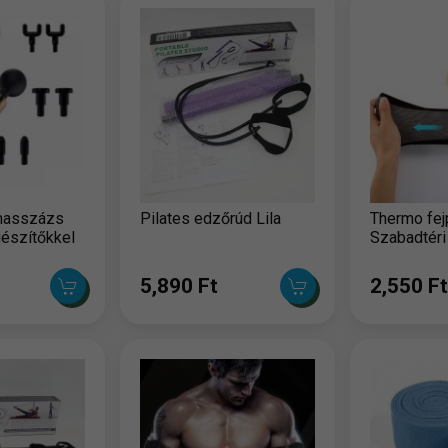
masszázs
Pilates edzőrúd Lila
Thermo fej
gészítőkkel
Szabadtéri 
5,890 Ft
2,550 Ft