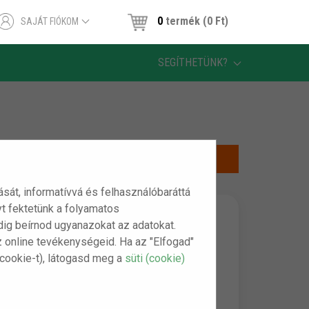
0
termék (0 Ft)
SAJÁT FIÓKOM
SEGÍTHETÜNK?
tását, informatívvá és felhasználóbaráttá
t fektetünk a folyamatos
indig beírnod ugyanazokat az adatokat.
z online tevékenységeid. Ha az "Elfogad"
(cookie-t), látogasd meg a
süti (cookie)