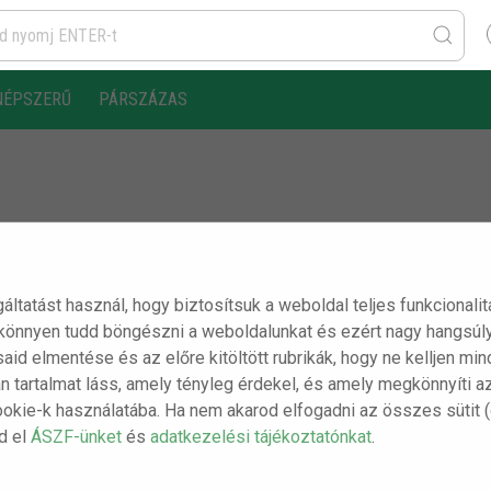
NÉPSZERŰ
PÁRSZÁZAS
3.
gáltatást használ, hogy biztosítsuk a weboldal teljes funkcionali
 könnyen tudd böngészni a weboldalunkat és ezért nagy hangsúly
ásaid elmentése és az előre kitöltött rubrikák, hogy ne kelljen m
n tartalmat láss, amely tényleg érdekel, és amely megkönnyíti a
ookie-k használatába. Ha nem akarod elfogadni az összes sütit 
sd el
ÁSZF-ünket
és
adatkezelési tájékoztatónkat
.