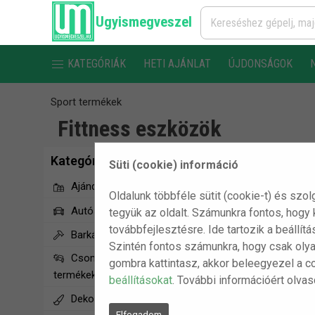
Ugyismegveszel
KATEGÓRIÁK
HETI AJÁNLAT
ÚJDONSÁGOK
Sport termékek
Fittness eszközök
Kategóriák
1
2
Süti (cookie) információ
Ajándékötletek
Oldalunk többféle sütit (cookie-t) és szol
Autós termékek
tegyük az oldalt. Számunkra fontos, hogy
továbbfejlesztésre. Ide tartozik a beállít
Barkács/Szerszám
Szintén fontos számunkra, hogy csak olya
Csomagolássérült
gombra kattintasz, akkor beleegyezel a c
termékek
beállításokat
. További információért olva
Dekorációs termékek
Elfogadom