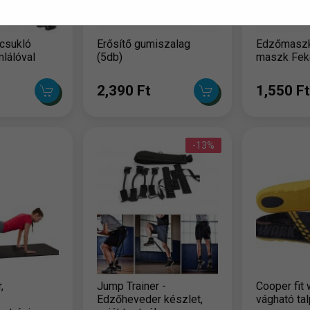
 csukló
Erősítő gumiszalag
Edzőmaszk,
mlálóval
(5db)
maszk Fek
2,390 Ft
1,550 Ft
-13%
,
Jump Trainer -
Cooper fit 
Edzőheveder készlet,
vágható ta