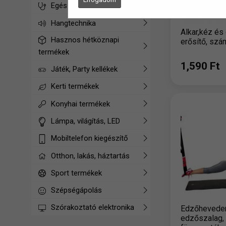
Egészségügyi termékek
Hangtechnika
Alkar,kéz és
Hasznos hétköznapi
erősítő, szá
termékek
1,590 Ft
Játék, Party kellékek
Kerti termékek
Konyhai termékek
Lámpa, világítás, LED
Mobiltelefon kiegészítő
Otthon, lakás, háztartás
Sport termékek
Szépségápolás
Szórakoztató elektronika
Edzőheveder
edzőszalag,