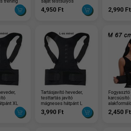
s tréning
saját testsúlyos
edzéshez
4,950 Ft
2,990 Ft
heveder,
Tartásjavító heveder,
Fogyasztó 
ító
testtartás javító
karcsúsító 
tpánt XL
mágneses hátpánt L
alakformál
méret
3,990 Ft
2,450 Ft