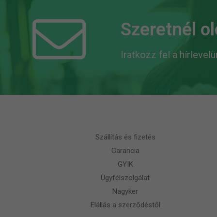
Szeretnél o
Iratkozz fel a hírlevel
Szállítás és fizetés
Garancia
GYIK
Ügyfélszolgálat
Nagyker
Elállás a szerződéstől