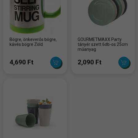
Bögre, önkeverős bögre,
GOURMETMAXX Party
kávés bögre Zöld
tányér szett 6db-os 25cm
műanyag
4,690 Ft
2,090 Ft