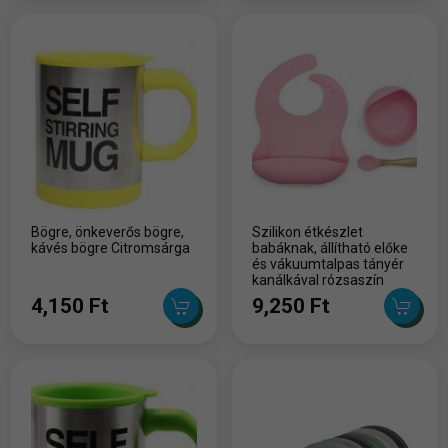
Bögre, önkeverős bögre,
Szilikon étkészlet
kávés bögre Citromsárga
babáknak, állítható előke
és vákuumtalpas tányér
kanálkával rózsaszín
4,150 Ft
9,250 Ft