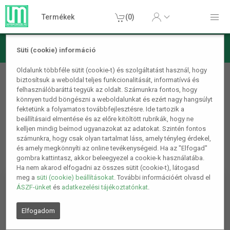
Termékek
(0)
Süti (cookie) információ
Konyhai termékek
Oldalunk többféle sütit (cookie-t) és szolgáltatást használ, hogy
biztosítsuk a weboldal teljes funkcionalitását, informatívvá és
Poharak, tányérok, kínálók
felhasználóbaráttá tegyük az oldalt. Számunkra fontos, hogy
könnyen tudd böngészni a weboldalunkat és ezért nagy hangsúlyt
fektetünk a folyamatos továbbfejlesztésre. Ide tartozik a
beállításaid elmentése és az előre kitöltött rubrikák, hogy ne
kelljen mindig beírnod ugyanazokat az adatokat. Szintén fontos
számunkra, hogy csak olyan tartalmat láss, amely tényleg érdekel,
és amely megkönnyíti az online tevékenységeid. Ha az "Elfogad"
gombra kattintasz, akkor beleegyezel a cookie-k használatába.
Ha nem akarod elfogadni az összes sütit (cookie-t), látogasd
meg a
süti (cookie) beállításokat
. További információért olvasd el
ÁSZF-ünket
és
adatkezelési tájékoztatónkat
.
Elfogadom