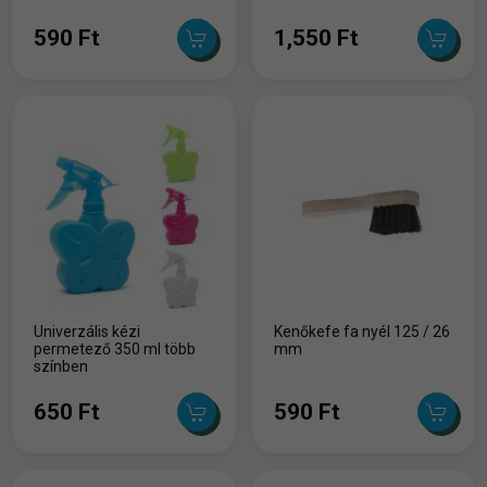
590 Ft
1,550 Ft
Univerzális kézi
Kenőkefe fa nyél 125 / 26
permetező 350 ml több
mm
színben
650 Ft
590 Ft