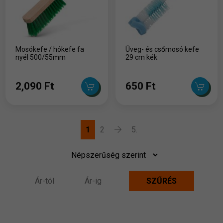
Mosókefe / hókefe fa
Üveg- és csőmosó kefe
nyél 500/55mm
29 cm kék
2,090 Ft
650 Ft
1
2
5.