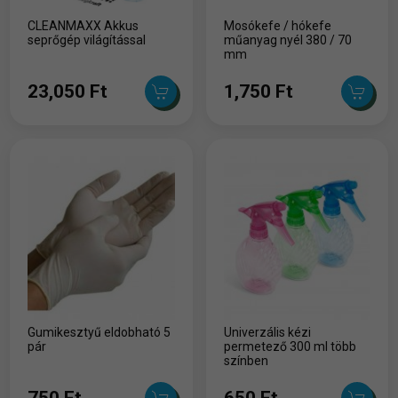
CLEANMAXX Akkus
Mosókefe / hókefe
seprőgép világítással
műanyag nyél 380 / 70
mm
23,050 Ft
1,750 Ft
Gumikesztyű eldobható 5
Univerzális kézi
pár
permetező 300 ml több
színben
750 Ft
650 Ft