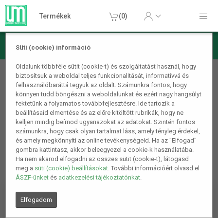
Termékek
(0)
Süti (cookie) információ
Otthon, lakás, háztartás
Oldalunk többféle sütit (cookie-t) és szolgáltatást használ, hogy
biztosítsuk a weboldal teljes funkcionalitását, informatívvá és
Tisztítás, takarítás
felhasználóbaráttá tegyük az oldalt. Számunkra fontos, hogy
könnyen tudd böngészni a weboldalunkat és ezért nagy hangsúlyt
1
2
5.
fektetünk a folyamatos továbbfejlesztésre. Ide tartozik a
beállításaid elmentése és az előre kitöltött rubrikák, hogy ne
kelljen mindig beírnod ugyanazokat az adatokat. Szintén fontos
számunkra, hogy csak olyan tartalmat láss, amely tényleg érdekel,
és amely megkönnyíti az online tevékenységeid. Ha az "Elfogad"
gombra kattintasz, akkor beleegyezel a cookie-k használatába.
Ha nem akarod elfogadni az összes sütit (cookie-t), látogasd
meg a
süti (cookie) beállításokat
. További információért olvasd el
ÁSZF-ünket
és
adatkezelési tájékoztatónkat
.
Elfogadom