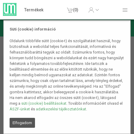
Termékek
(0)
Süti (cookie) információ
Konyhai termékek
Oldalunk többféle sütit (cookie-t) és szolgáltatást használ, hogy
biztosítsuk a weboldal teljes funkcionalitását, informatívvá és
Edények
felhasználóbaráttá tegyük az oldalt. Számunkra fontos, hogy
könnyen tudd böngészni a weboldalunkat és ezért nagy hangsúlyt
fektetünk a folyamatos továbbfejlesztésre. Ide tartozik a
Indukciós Edények
beállításaid elmentése és az előre kitöltött rubrikák, hogy ne
kelljen mindig beírnod ugyanazokat az adatokat. Szintén fontos
számunkra, hogy csak olyan tartalmat láss, amely tényleg érdekel,
és amely megkönnyíti az online tevékenységeid. Ha az "Elfogad"
1
2
5.
gombra kattintasz, akkor beleegyezel a cookie-k használatába.
Ha nem akarod elfogadni az összes sütit (cookie-t), látogasd
meg a
süti (cookie) beállításokat
. További információért olvasd el
ÁSZF-ünket
és
adatkezelési tájékoztatónkat
.
Elfogadom