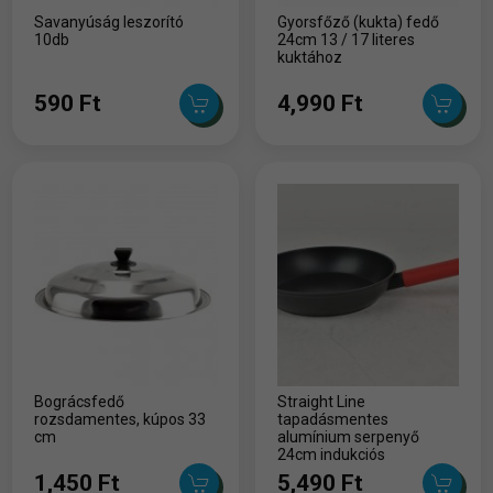
Savanyúság leszorító
Gyorsfőző (kukta) fedő
10db
24cm 13 / 17 literes
kuktához
590 Ft
4,990 Ft
Bográcsfedő
Straight Line
rozsdamentes, kúpos 33
tapadásmentes
cm
alumínium serpenyő
24cm indukciós
1,450 Ft
5,490 Ft