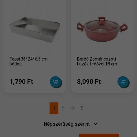
Tepsi 36*24*6,5 cm
Bordó Zománcozott
bádog
Fazék fedővel 18 cm
1,790 Ft
8,090 Ft
1
2
5.