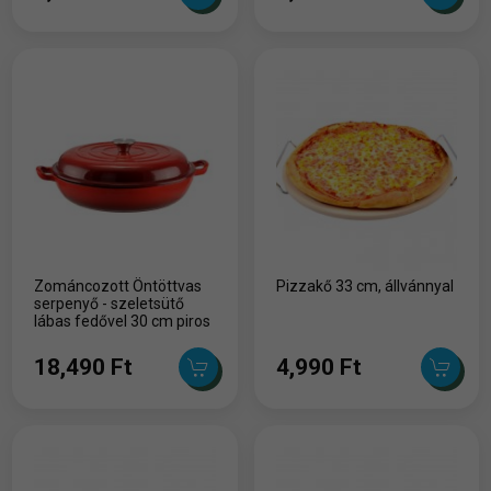
Zománcozott Öntöttvas
Pizzakő 33 cm, állvánnyal
serpenyő - szeletsütő
lábas fedővel 30 cm piros
18,490 Ft
4,990 Ft