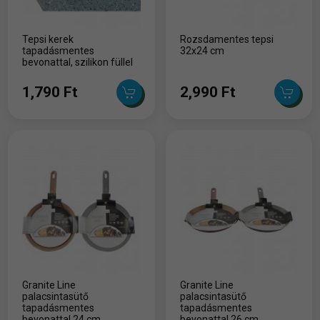
Tepsi kerek
Rozsdamentes tepsi
tapadásmentes
32x24 cm
bevonattal, szilikon füllel
1,790 Ft
2,990 Ft
Granite Line
Granite Line
palacsintasütő
palacsintasütő
tapadásmentes
tapadásmentes
bevonattal 24 cm
bevonattal 26 cm