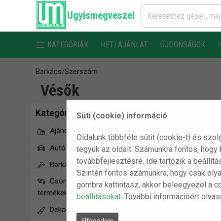
Ugyismegveszel
KATEGÓRIÁK
HETI AJÁNLAT
ÚJDONSÁGOK
Barkács/Szerszám
Vésők
Kategóriák
Süti (cookie) információ
Ajándékötletek
Oldalunk többféle sütit (cookie-t) és szol
Autós termékek
tegyük az oldalt. Számunkra fontos, hogy
továbbfejlesztésre. Ide tartozik a beállít
Barkács/Szerszám
Szintén fontos számunkra, hogy csak olya
Csomagolássérült
gombra kattintasz, akkor beleegyezel a c
termékek
beállításokat
. További információért olva
Dekorációs termékek
Elfogadom