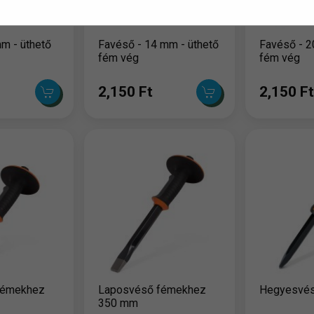
m - üthető
Favéső - 14 mm - üthető
Favéső - 2
fém vég
fém vég
2,150 Ft
2,150 Ft
fémekhez
Laposvéső fémekhez
Hegyesvés
350 mm