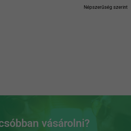
lcsóbban vásárolni?