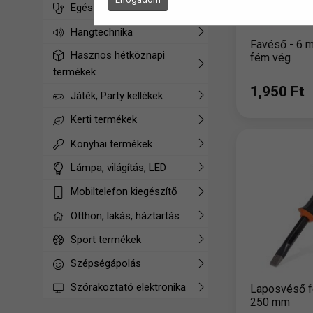
Egészségügyi termékek
Hangtechnika
Favéső - 6 m
Hasznos hétköznapi
fém vég
termékek
1,950 Ft
Játék, Party kellékek
Kerti termékek
Konyhai termékek
Lámpa, világítás, LED
Mobiltelefon kiegészítő
Otthon, lakás, háztartás
Sport termékek
Szépségápolás
Szórakoztató elektronika
Laposvéső 
250 mm