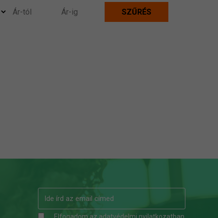
Elfogadom az
adatvédelmi nyilatkozatban