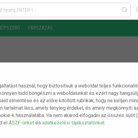
NÉPSZERŰ
PÁRSZÁZAS
gáltatást használ, hogy biztosítsuk a weboldal teljes funkcionali
 könnyen tudd böngészni a weboldalunkat és ezért nagy hangsúly
ásaid elmentése és az előre kitöltött rubrikák, hogy ne kelljen m
n tartalmat láss, amely tényleg érdekel, és amely megkönnyíti a
ookie-k használatába. Ha nem akarod elfogadni az összes sütit 
sd el
ÁSZF-ünket
és
adatkezelési tájékoztatónkat
.