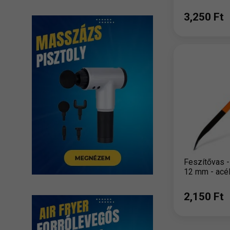
3,250 Ft
Feszítővas -
12 mm - acél
2,150 Ft