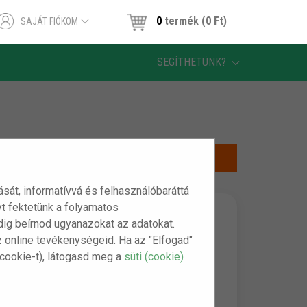
0
termék (0 Ft)
SAJÁT FIÓKOM
SEGÍTHETÜNK?
tását, informatívvá és felhasználóbaráttá
t fektetünk a folyamatos
indig beírnod ugyanazokat az adatokat.
z online tevékenységeid. Ha az "Elfogad"
(cookie-t), látogasd meg a
süti (cookie)