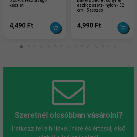
3 db-os tésztavágó
Baker's Secret konyhai
készlet
eszköz szett - nylon - 32
cm - 5 részes
4,490 Ft
4,990 Ft
Szeretnél olcsóbban vásárolni?
Iratkozz fel a hírlevelünkre és értesülj első