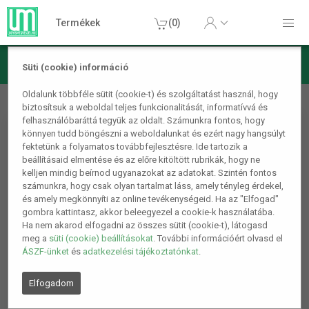
Termékek
(0)
Süti (cookie) információ
Konyhai termékek
Sütés
Gofrisütő szilikon forma
Oldalunk többféle sütit (cookie-t) és szolgáltatást használ, hogy
biztosítsuk a weboldal teljes funkcionalitását, informatívvá és
felhasználóbaráttá tegyük az oldalt. Számunkra fontos, hogy
könnyen tudd böngészni a weboldalunkat és ezért nagy hangsúlyt
fektetünk a folyamatos továbbfejlesztésre. Ide tartozik a
beállításaid elmentése és az előre kitöltött rubrikák, hogy ne
kelljen mindig beírnod ugyanazokat az adatokat. Szintén fontos
számunkra, hogy csak olyan tartalmat láss, amely tényleg érdekel,
és amely megkönnyíti az online tevékenységeid. Ha az "Elfogad"
gombra kattintasz, akkor beleegyezel a cookie-k használatába.
Ha nem akarod elfogadni az összes sütit (cookie-t), látogasd
meg a
süti (cookie) beállításokat
. További információért olvasd el
ÁSZF-ünket
és
adatkezelési tájékoztatónkat
.
Elfogadom