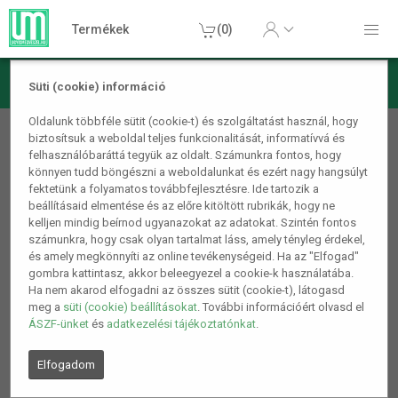
Termékek
(0)
Süti (cookie) információ
Kerti termékek
Oldalunk többféle sütit (cookie-t) és szolgáltatást használ, hogy
biztosítsuk a weboldal teljes funkcionalitását, informatívvá és
Kutyaházak
felhasználóbaráttá tegyük az oldalt. Számunkra fontos, hogy
könnyen tudd böngészni a weboldalunkat és ezért nagy hangsúlyt
fektetünk a folyamatos továbbfejlesztésre. Ide tartozik a
beállításaid elmentése és az előre kitöltött rubrikák, hogy ne
kelljen mindig beírnod ugyanazokat az adatokat. Szintén fontos
számunkra, hogy csak olyan tartalmat láss, amely tényleg érdekel,
és amely megkönnyíti az online tevékenységeid. Ha az "Elfogad"
gombra kattintasz, akkor beleegyezel a cookie-k használatába.
Ha nem akarod elfogadni az összes sütit (cookie-t), látogasd
meg a
süti (cookie) beállításokat
. További információért olvasd el
ÁSZF-ünket
és
adatkezelési tájékoztatónkat
.
Elfogadom