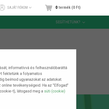
0
termék (0 Ft)
SAJÁT FIÓKOM
SEGÍTHETÜNK?
tását, informatívvá és felhasználóbaráttá
t fektetünk a folyamatos
indig beírnod ugyanazokat az adatokat.
z online tevékenységeid. Ha az "Elfogad"
(cookie-t), látogasd meg a
süti (cookie)