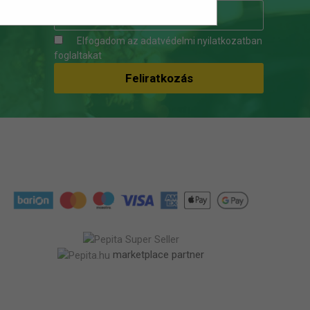
Elfogadom az
adatvédelmi nyilatkozatban
foglaltakat
marketplace partner