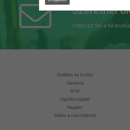
Szeretnél o
Iratkozz fel a hírlevel
Szállítás és fizetés
Garancia
GYIK
Ügyfélszolgálat
Nagyker
Elállás a szerződéstől