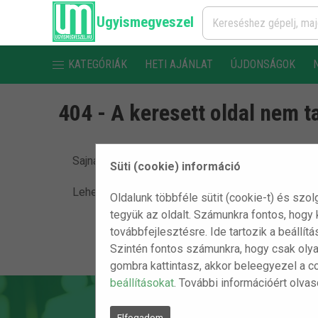
Ugyismegveszel
KATEGÓRIÁK
HETI AJÁNLAT
ÚJDONSÁGOK
404 - A keresett oldal nem t
Sajnáljuk, de nem találjuk a keresett oldalt.
Süti (cookie) információ
Lehet, hogy egy hibás linkre kattintottál vagy a ké
Oldalunk többféle sütit (cookie-t) és szol
tegyük az oldalt. Számunkra fontos, hogy
továbbfejlesztésre. Ide tartozik a beállít
Szintén fontos számunkra, hogy csak olya
gombra kattintasz, akkor beleegyezel a c
beállításokat
. További információért olva
Elfogadom