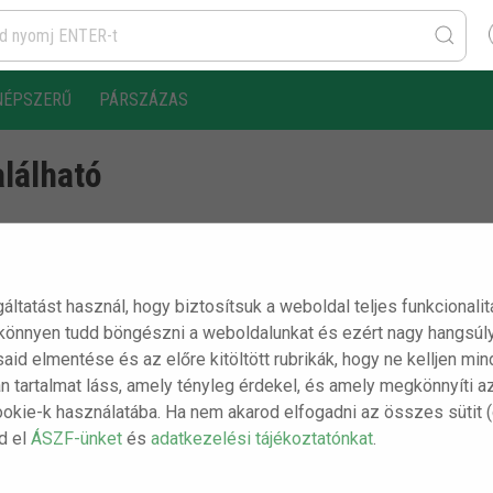
NÉPSZERŰ
PÁRSZÁZAS
alálható
rt oldalt már nem létezik.
gáltatást használ, hogy biztosítsuk a weboldal teljes funkcionali
 könnyen tudd böngészni a weboldalunkat és ezért nagy hangsúly
ásaid elmentése és az előre kitöltött rubrikák, hogy ne kelljen m
n tartalmat láss, amely tényleg érdekel, és amely megkönnyíti a
ookie-k használatába. Ha nem akarod elfogadni az összes sütit 
sd el
ÁSZF-ünket
és
adatkezelési tájékoztatónkat
.