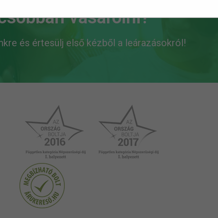
lcsóbban vásárolni?
ünkre és értesülj első kézből a leárazásokról!