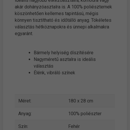
ideális nagyobb étkezőasztalra, komódra vagy
akár dohányzóasztalra is. A 100% poliészternek
köszönhetően kellemes tapintású, mégis
könnyen tisztítható és időtálló anyag. Tökéletes
választás hétköznapokra és ünnepi alkalmakra
egyaránt.
Bármely helyiség díszítésére
Nagyméretű asztalra is ideális
választás
Élénk, vibráló színek
Méret:
180 x 28 cm
Anyag:
100% poliészter
Szín:
Fehér