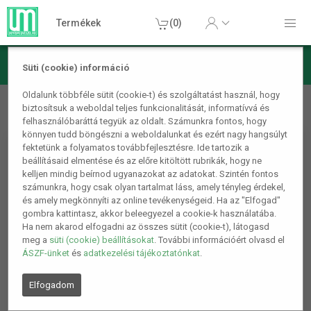
Termékek
(0)
Süti (cookie) információ
Konyhai termékek
Konyhai kiegészítők
Asztalterítő futó
Oldalunk többféle sütit (cookie-t) és szolgáltatást használ, hogy
biztosítsuk a weboldal teljes funkcionalitását, informatívvá és
- 180 x 28 cm - 100% poliészter
felhasználóbaráttá tegyük az oldalt. Számunkra fontos, hogy
könnyen tudd böngészni a weboldalunkat és ezért nagy hangsúlyt
fektetünk a folyamatos továbbfejlesztésre. Ide tartozik a
beállításaid elmentése és az előre kitöltött rubrikák, hogy ne
kelljen mindig beírnod ugyanazokat az adatokat. Szintén fontos
számunkra, hogy csak olyan tartalmat láss, amely tényleg érdekel,
és amely megkönnyíti az online tevékenységeid. Ha az "Elfogad"
gombra kattintasz, akkor beleegyezel a cookie-k használatába.
Ha nem akarod elfogadni az összes sütit (cookie-t), látogasd
meg a
süti (cookie) beállításokat
. További információért olvasd el
ÁSZF-ünket
és
adatkezelési tájékoztatónkat
.
Elfogadom