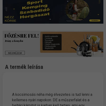
A termék leírása
A kocsimosás néha még élvezetes is tud lenni a
kellemes nyári napokon. DE a műszerfalat és a
beltéri kárpitot is karban kell tartani, ami egy