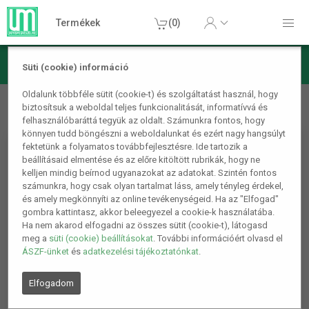
Termékek
(0)
Süti (cookie) információ
Autós termékek
Autóápolás, javítás és diagnosztika
Oldalunk többféle sütit (cookie-t) és szolgáltatást használ, hogy
biztosítsuk a weboldal teljes funkcionalitását, informatívvá és
Azonnal száradó beltéri autótisztító európai csatlakozóval
felhasználóbaráttá tegyük az oldalt. Számunkra fontos, hogy
könnyen tudd böngészni a weboldalunkat és ezért nagy hangsúlyt
fektetünk a folyamatos továbbfejlesztésre. Ide tartozik a
beállításaid elmentése és az előre kitöltött rubrikák, hogy ne
kelljen mindig beírnod ugyanazokat az adatokat. Szintén fontos
számunkra, hogy csak olyan tartalmat láss, amely tényleg érdekel,
és amely megkönnyíti az online tevékenységeid. Ha az "Elfogad"
gombra kattintasz, akkor beleegyezel a cookie-k használatába.
Ha nem akarod elfogadni az összes sütit (cookie-t), látogasd
meg a
süti (cookie) beállításokat
. További információért olvasd el
ÁSZF-ünket
és
adatkezelési tájékoztatónkat
.
Elfogadom