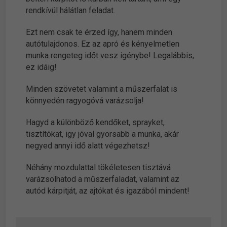
rendkívül hálátlan feladat.
Ezt nem csak te érzed így, hanem minden
autótulajdonos. Ez az apró és kényelmetlen
munka rengeteg időt vesz igénybe! Legalábbis,
ez idáig!
Minden szövetet valamint a műszerfalat is
könnyedén ragyogóvá varázsolja!
Hagyd a különböző kendőket, sprayket,
tisztítókat, igy jóval gyorsabb a munka, akár
negyed annyi idő alatt végezhetsz!
Néhány mozdulattal tökéletesen tisztává
varázsolhatod a műszerfaladat, valamint az
autód kárpitját, az ajtókat és igazából mindent!