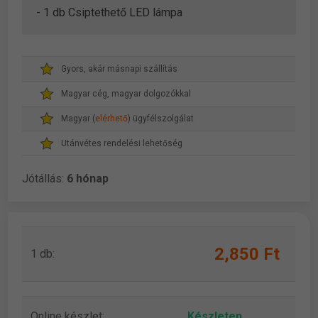
- 1 db Csiptethető LED lámpa
Gyors, akár másnapi szállítás
Magyar cég, magyar dolgozókkal
Magyar (
elérhető
) ügyfélszolgálat
Utánvétes rendelési lehetőség
Jótállás:
6 hónap
2,850 Ft
1 db:
Online készlet:
Készleten