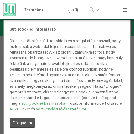
Termékek
(0)
Süti (cookie) információ
Lámpa, világítás, LED
Asztali lámpák
Csiptethető LED
Oldalunk többféle sütit (cookie-t) és szolgáltatást használ, hogy
biztosítsuk a weboldal teljes funkcionalitását, informatívvá és
lámpa
felhasználóbaráttá tegyük az oldalt. Számunkra fontos, hogy
könnyen tudd böngészni a weboldalunkat és ezért nagy hangsúlyt
fektetünk a folyamatos továbbfejlesztésre. Ide tartozik a
beállításaid elmentése és az előre kitöltött rubrikák, hogy ne
kelljen mindig beírnod ugyanazokat az adatokat. Szintén fontos
számunkra, hogy csak olyan tartalmat láss, amely tényleg érdekel,
és amely megkönnyíti az online tevékenységeid. Ha az "Elfogad"
gombra kattintasz, akkor beleegyezel a cookie-k használatába.
Ha nem akarod elfogadni az összes sütit (cookie-t), látogasd
meg a
süti (cookie) beállításokat
. További információért olvasd el
ÁSZF-ünket
és
adatkezelési tájékoztatónkat
.
Elfogadom