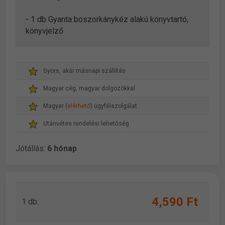
- 1 db Gyanta boszorkánykéz alakú könyvtartó,
könyvjelző
Gyors, akár másnapi szállítás
Magyar cég, magyar dolgozókkal
Magyar (
elérhető
) ügyfélszolgálat
Utánvétes rendelési lehetőség
Jótállás:
6 hónap
4,590 Ft
1 db: