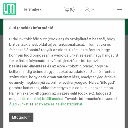
Termékek
(0)
Süti (cookie) információ
Otthon, lakás, háztartás
Egyéb/otthoni kiegészítők
Oldalunk többféle sütit (cookie-t) és szolgáltatást használ, hogy
biztosítsuk a weboldal teljes funkcionalitását, informatívvá és
Gyanta boszorkánykéz alakú könyvtartó, könyvjelző
felhasználóbaráttá tegyük az oldalt. Számunkra fontos, hogy
könnyen tudd böngészni a weboldalunkat és ezért nagy hangsúlyt
fektetünk a folyamatos továbbfejlesztésre. Ide tartozik a
beállításaid elmentése és az előre kitöltött rubrikák, hogy ne
kelljen mindig beírnod ugyanazokat az adatokat. Szintén fontos
számunkra, hogy csak olyan tartalmat láss, amely tényleg érdekel,
és amely megkönnyíti az online tevékenységeid. Ha az "Elfogad"
gombra kattintasz, akkor beleegyezel a cookie-k használatába.
Ha nem akarod elfogadni az összes sütit (cookie-t), látogasd
meg a
süti (cookie) beállításokat
. További információért olvasd el
ÁSZF-ünket
és
adatkezelési tájékoztatónkat
.
Elfogadom