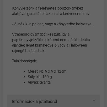
Könyvjelzőnk a félelmetes boszorkánykéz
alakjával garantáltan azonnal a kedvenced lesz.
Jól néz ki a polcon, vagy a könyvedbe helyezve.
Strapabíró gyantából készült, így a
papírkönyvjelzőkhöz képest nem sérül. Ideális
ajándék lehet krimikedvelő vagy a Halloween
rajongó barátaidnak.
Tulajdonságok:
Méret: kb. 9 x 9 x 12cm
Súly: kb. 160 g
Anyag: gyanta
Információk a jótállásról