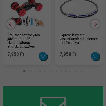
Off-Road távirányítós
Express kisvasút -
játékautó - 1:16 -
vasútállomással - elemes
akkumulátoros,
- 5 féle pálya
átfordulós, LED-es
7,950 Ft
7,950 Ft