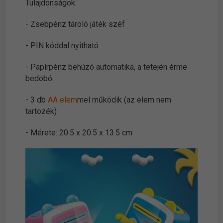
Tulajdonságok:
- Zsebpénz tároló játék széf
- PIN kóddal nyitható
- Papírpénz behúzó automatika, a tetején érme
bedobó
- 3 db
AA elem
mel működik (az elem nem
tartozék)
- Mérete: 20.5 x 20.5 x 13.5 cm