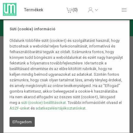
Termékek
(0)
Süti (cookie) információ
Játék, Party kellékek
Elektronikus játékok
Játék széf
Oldalunk többféle sütit (cookie-t) és szolgáltatást használ, hogy
biztosítsuk a weboldal teljes funkcionalitását, informatívvá és
gyerekeknek, automata pénzbehúzás, kódos
felhasználóbaráttá tegyük az oldalt. Számunkra fontos, hogy
könnyen tudd böngészni a weboldalunkat és ezért nagy hangsúlyt
fektetünk a folyamatos továbbfejlesztésre. Ide tartozik a
beállításaid elmentése és az előre kitöltött rubrikák, hogy ne
kelljen mindig beírnod ugyanazokat az adatokat. Szintén fontos
számunkra, hogy csak olyan tartalmat láss, amely tényleg érdekel,
és amely megkönnyíti az online tevékenységeid. Ha az "Elfogad"
gombra kattintasz, akkor beleegyezel a cookie-k használatába.
Ha nem akarod elfogadni az összes sütit (cookie-t), látogasd
meg a
süti (cookie) beállításokat
. További információért olvasd el
ÁSZF-ünket
és
adatkezelési tájékoztatónkat
.
Elfogadom