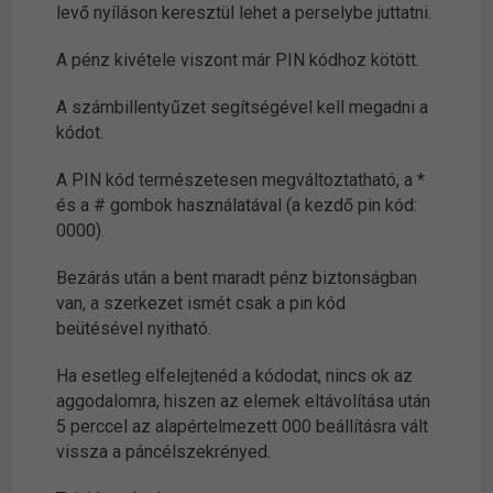
levő nyíláson keresztül lehet a perselybe juttatni.
A pénz kivétele viszont már PIN kódhoz kötött.
A számbillentyűzet segítségével kell megadni a
kódot.
A PIN kód természetesen megváltoztatható, a *
és a # gombok használatával (a kezdő pin kód:
0000).
Bezárás után a bent maradt pénz biztonságban
van, a szerkezet ismét csak a pin kód
beütésével nyitható.
Ha esetleg elfelejtenéd a kódodat, nincs ok az
aggodalomra, hiszen az elemek eltávolítása után
5 perccel az alapértelmezett 000 beállításra vált
vissza a páncélszekrényed.