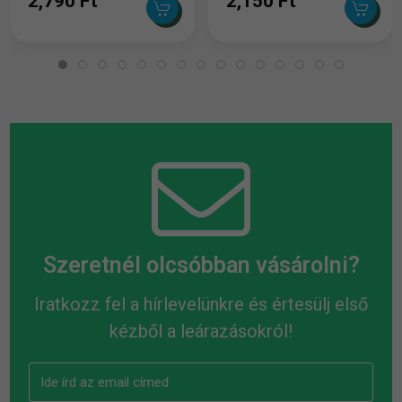
2,790 Ft
2,150 Ft
Szeretnél olcsóbban vásárolni?
Iratkozz fel a hírlevelünkre és értesülj első
kézből a leárazásokról!