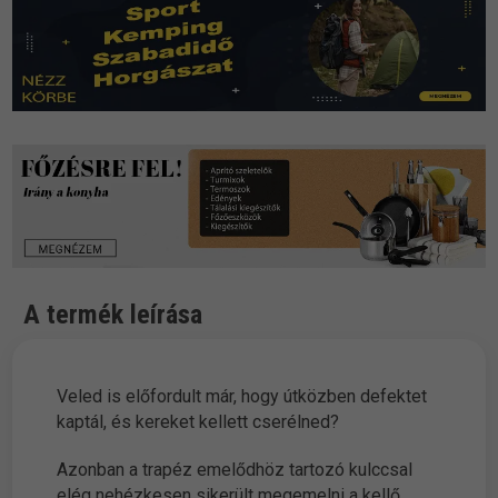
A termék leírása
Veled is előfordult már, hogy útközben defektet
kaptál, és kereket kellett cserélned?
Azonban a trapéz emelődhöz tartozó kulccsal
elég nehézkesen sikerült megemelni a kellő