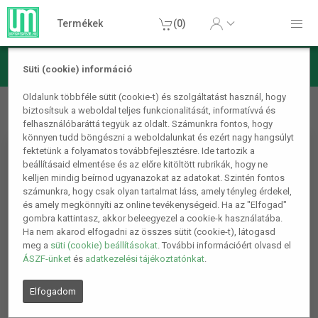
Termékek
(0)
Süti (cookie) információ
Barkács/Szerszám
Csavarhúzók
Kulcs trapéz
Oldalunk többféle sütit (cookie-t) és szolgáltatást használ, hogy
biztosítsuk a weboldal teljes funkcionalitását, informatívvá és
emelőhöz racsnis hatszögletű kulcs
felhasználóbaráttá tegyük az oldalt. Számunkra fontos, hogy
könnyen tudd böngészni a weboldalunkat és ezért nagy hangsúlyt
fektetünk a folyamatos továbbfejlesztésre. Ide tartozik a
beállításaid elmentése és az előre kitöltött rubrikák, hogy ne
kelljen mindig beírnod ugyanazokat az adatokat. Szintén fontos
számunkra, hogy csak olyan tartalmat láss, amely tényleg érdekel,
és amely megkönnyíti az online tevékenységeid. Ha az "Elfogad"
gombra kattintasz, akkor beleegyezel a cookie-k használatába.
Ha nem akarod elfogadni az összes sütit (cookie-t), látogasd
meg a
süti (cookie) beállításokat
. További információért olvasd el
ÁSZF-ünket
és
adatkezelési tájékoztatónkat
.
Elfogadom