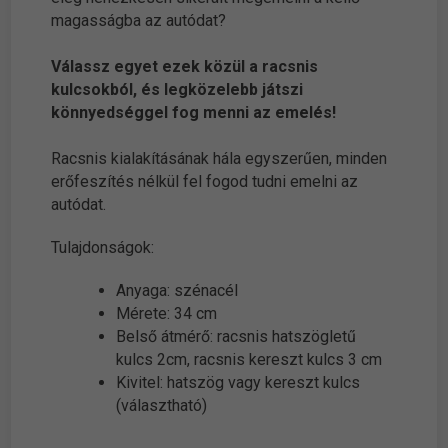
magasságba az autódat?
Válassz egyet ezek közül a racsnis
kulcsokból, és legközelebb játszi
könnyedséggel fog menni az emelés!
Racsnis kialakításának hála egyszerűen, minden
erőfeszítés nélkül fel fogod tudni emelni az
autódat.
Tulajdonságok:
Anyaga: szénacél
Mérete: 34 cm
Belső átmérő: racsnis hatszögletű
kulcs 2cm, racsnis kereszt kulcs 3 cm
Kivitel: hatszög vagy kereszt kulcs
(választható)