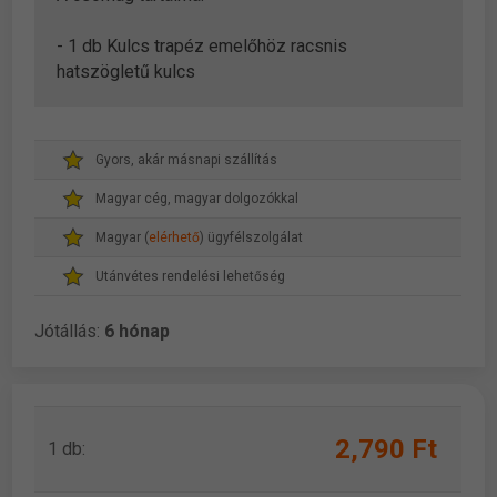
- 1 db Kulcs trapéz emelőhöz racsnis
hatszögletű kulcs
Gyors, akár másnapi szállítás
Magyar cég, magyar dolgozókkal
Magyar (
elérhető
) ügyfélszolgálat
Utánvétes rendelési lehetőség
Jótállás:
6 hónap
2,790 Ft
1 db: