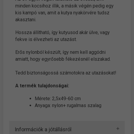
minden kocsihoz illik, a másik végén pedig egy
kis kampó van, amit a kutya nyakörvére tudsz
akasztani.
Hossza állítható, így kutyusod akár ülve, vagy
fekve is élvezheti az utazást.
Erős nylonból készült, így nem kell aggódni
amiatt, hogy egyrősebb fékezésnél elszakad.
Tedd biztonságossá számotokra az utazásokat!
A termék tulajdonságai:
Mérete: 2,5x49-60 cm
Anyaga: nylon+ rugalmas szalag
Információk a jótállásról