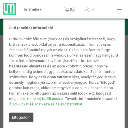
Termékek
(0)
Süti (cookie) információ
Otthon, lakás, háztartás
Házikedvenc
Póráz
Kutya
Oldalunk többféle sütit (cookie-t) és szolgáltatást használ, hogy
biztosítsuk a weboldal teljes funkcionalitását, informatívvá és
biztonsági öv kék
felhasználóbaráttá tegyük az oldalt. Számunkra fontos, hogy
könnyen tudd böngészni a weboldalunkat és ezért nagy hangsúlyt
fektetünk a folyamatos továbbfejlesztésre. Ide tartozik a
beállításaid elmentése és az előre kitöltött rubrikák, hogy ne
kelljen mindig beírnod ugyanazokat az adatokat. Szintén fontos
számunkra, hogy csak olyan tartalmat láss, amely tényleg érdekel,
és amely megkönnyíti az online tevékenységeid. Ha az "Elfogad"
gombra kattintasz, akkor beleegyezel a cookie-k használatába.
Ha nem akarod elfogadni az összes sütit (cookie-t), látogasd
meg a
süti (cookie) beállításokat
. További információért olvasd el
ÁSZF-ünket
és
adatkezelési tájékoztatónkat
.
Elfogadom