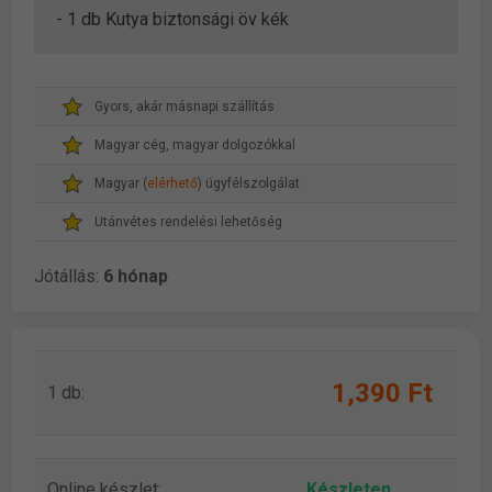
- 1 db Kutya biztonsági öv kék
Gyors, akár másnapi szállítás
Magyar cég, magyar dolgozókkal
Magyar (
elérhető
) ügyfélszolgálat
Utánvétes rendelési lehetőség
Jótállás:
6 hónap
1,390 Ft
1 db:
Online készlet:
Készleten