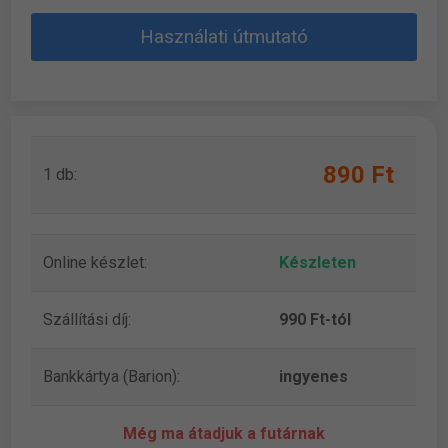
Használati útmutató
890 Ft
1 db:
Online készlet:
Készleten
Szállítási díj:
990 Ft-tól
Bankkártya (Barion):
ingyenes
Még ma átadjuk a futárnak