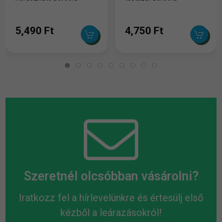
5,490 Ft
4,750 Ft
Szeretnél olcsóbban vásárolni?
Iratkozz fel a hírlevelünkre és értesülj első
kézből a leárazásokról!