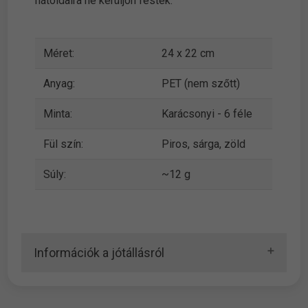
hátoldalra ne kerüljön festék.
Méret:
24 x 22 cm
Anyag:
PET (nem szőtt)
Minta:
Karácsonyi - 6 féle
Fül szín:
Piros, sárga, zöld
Súly:
~12 g
Információk a jótállásról