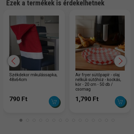
Ezek a termékek is érdekelhetnek
Székdekor mikulássapka,
Air fryer sütőpapír - olaj
48x64cm
nélküli sütőhöz - kockás,
kör - 20 cm - 50 db /
csomag
790 Ft
1,790 Ft