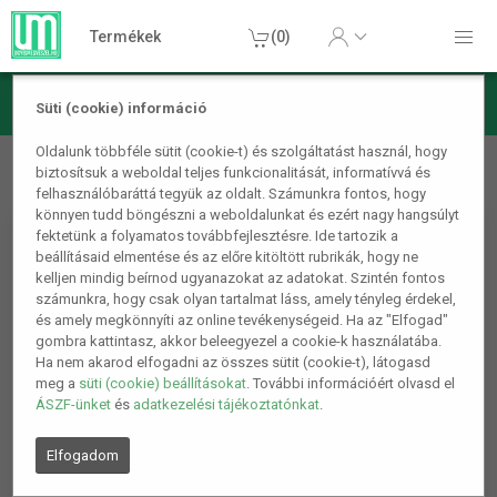
Termékek
(0)
Süti (cookie) információ
Színezhető táska - karácsonyi - 4 filccel - 24 x 22 cm - 6
Oldalunk többféle sütit (cookie-t) és szolgáltatást használ, hogy
biztosítsuk a weboldal teljes funkcionalitását, informatívvá és
féle
felhasználóbaráttá tegyük az oldalt. Számunkra fontos, hogy
könnyen tudd böngészni a weboldalunkat és ezért nagy hangsúlyt
fektetünk a folyamatos továbbfejlesztésre. Ide tartozik a
beállításaid elmentése és az előre kitöltött rubrikák, hogy ne
kelljen mindig beírnod ugyanazokat az adatokat. Szintén fontos
számunkra, hogy csak olyan tartalmat láss, amely tényleg érdekel,
és amely megkönnyíti az online tevékenységeid. Ha az "Elfogad"
gombra kattintasz, akkor beleegyezel a cookie-k használatába.
Ha nem akarod elfogadni az összes sütit (cookie-t), látogasd
meg a
süti (cookie) beállításokat
. További információért olvasd el
ÁSZF-ünket
és
adatkezelési tájékoztatónkat
.
Elfogadom