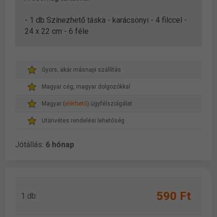
- 1 db Színezhető táska - karácsonyi - 4 filccel -
24 x 22 cm - 6 féle
Gyors, akár másnapi szállítás
Magyar cég, magyar dolgozókkal
Magyar (
elérhető
) ügyfélszolgálat
Utánvétes rendelési lehetőség
Jótállás:
6 hónap
590 Ft
1 db: