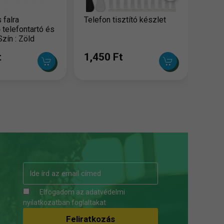
 falra
Telefon tisztító készlet
 telefontartó és
Szín : Zöld
t
1,450 Ft
Elfogadom az
adatvédelmi
nyilatkozatban
foglaltakat