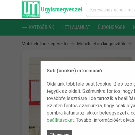
Ugyismegveszel
KATEGÓRIÁK
HETI AJÁNLAT
ÚJDONSÁGOK
Mobiltelefon kiegészítő
Mobiltelefon kiegészítők
Süti (cookie) információ
Oldalunk többféle sütit (cookie-t) és szol
tegyük az oldalt. Számunkra fontos, hogy
továbbfejlesztésre. Ide tartozik a beállít
Szintén fontos számunkra, hogy csak olya
gombra kattintasz, akkor beleegyezel a c
beállításokat
. További információért olva
Elfogadom