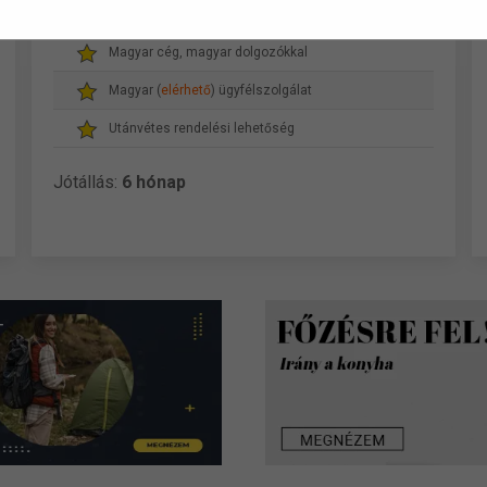
Gyors, akár másnapi szállítás
Magyar cég, magyar dolgozókkal
Magyar (
elérhető
) ügyfélszolgálat
Utánvétes rendelési lehetőség
Jótállás:
6 hónap