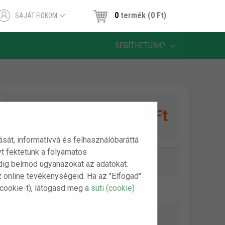
0
termék (0 Ft)
SAJÁT FIÓKOM
SEGÍTHETÜNK?
7,290 Ft
1 db:
tását, informatívvá és felhasználóbaráttá
t fektetünk a folyamatos
Online készlet:
Készleten
indig beírnod ugyanazokat az adatokat.
z online tevékenységeid. Ha az "Elfogad"
(cookie-t), látogasd meg a
süti (cookie)
Szállítási díj:
990 Ft-tól
Bankkártya (Barion):
ingyenes