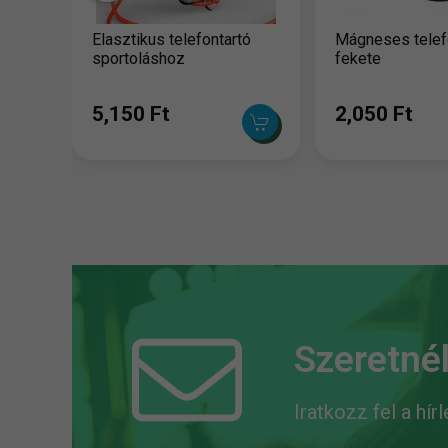
Elasztikus telefontartó
Mágneses telefo
sportoláshoz
fekete
5,150 Ft
2,050 Ft
Szeretnél
Iratkozz fel a hír