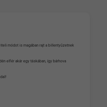
eli módot is magában rajt a billentyűzetnek
én elfér akár egy táskában, így bárhova
ddal!