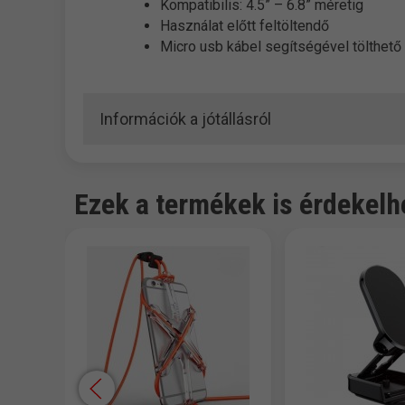
Kompatibilis: 4.5” – 6.8” méretig
Használat előtt feltöltendő
Micro usb kábel segítségével tölthető
Információk a jótállásról
Ezek a termékek is érdekelh