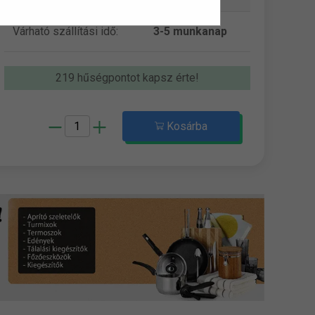
Várható szállítási idő:
3-5 munkanap
219 hűségpontot kapsz érte!
Kosárba