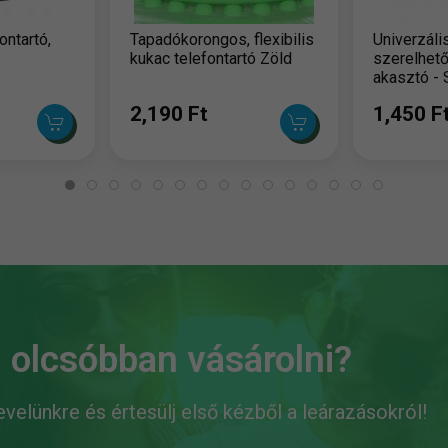
ntartó,
Tapadókorongos, flexibilis
Univerzális
kukac telefontartó Zöld
szerelhető
akasztó - 
2,190 Ft
1,450 F
 olcsóbban vásárolni?
levelünkre és értesülj első kézből a leárazásokról!