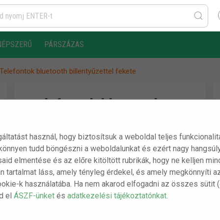
NÉPSZERŰ
PÁRSZÁZAS
Telefontok bluetooth billentyűzettel fekete
Telefontok bluetooth
billentyűzettel fekete
gáltatást használ, hogy biztosítsuk a weboldal teljes funkcionali
 könnyen tudd böngészni a weboldalunkat és ezért nagy hangsúly
A csomag tartalma:
ásaid elmentése és az előre kitöltött rubrikák, hogy ne kelljen m
n tartalmat láss, amely tényleg érdekel, és amely megkönnyíti a
- 1 db Telefontok bluetooth billentyűzettel
ookie-k használatába. Ha nem akarod elfogadni az összes sütit 
fekete
sd el
ÁSZF-ünket
és
adatkezelési tájékoztatónkat
.