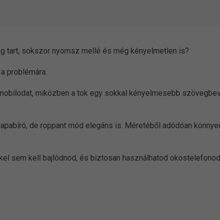
g tart, sokszor nyomsz mellé és még kényelmetlen is?
 a problémára.
mobilodat, miközben a tok egy sokkal kényelmesebb szövegbevit
rapabíró, de roppant mód elegáns is. Méretéből adódóan könnyed
kel sem kell bajlódnod, és biztosan használhatod okostelefono