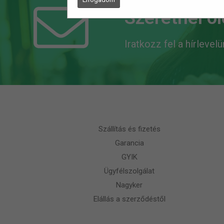
Szeretnél o
Iratkozz fel a hírlevel
Szállítás és fizetés
Garancia
GYIK
Ügyfélszolgálat
Nagyker
Elállás a szerződéstől