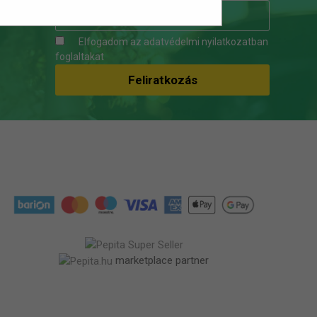
Elfogadom az
adatvédelmi nyilatkozatban
foglaltakat
marketplace partner