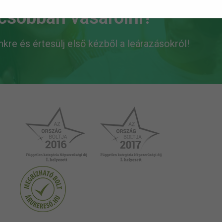
lcsóbban vásárolni?
ünkre és értesülj első kézből a leárazásokról!