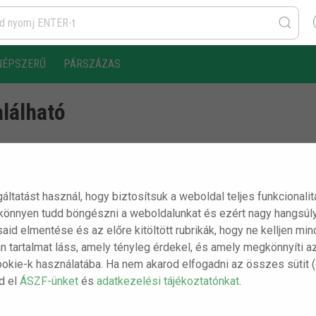
NÉPSZERŰ
PÁRSZÁZAS
alálható
rt oldalt már nem létezik.
gáltatást használ, hogy biztosítsuk a weboldal teljes funkcionali
 könnyen tudd böngészni a weboldalunkat és ezért nagy hangsúly
ásaid elmentése és az előre kitöltött rubrikák, hogy ne kelljen m
n tartalmat láss, amely tényleg érdekel, és amely megkönnyíti a
ookie-k használatába. Ha nem akarod elfogadni az összes sütit 
sd el
ÁSZF-ünket
és
adatkezelési tájékoztatónkat
.