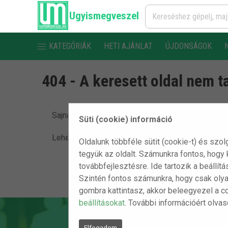
Ugyismegveszel
KATEGÓRIÁK
HETI AJÁNLAT
ÚJDONSÁGOK
404 - A keresett oldal nem t
Sajnáljuk, de nem találjuk a keresett oldalt.
Süti (cookie) információ
Lehet, hogy egy hibás linkre kattintottál vagy a ké
Oldalunk többféle sütit (cookie-t) és szol
tegyük az oldalt. Számunkra fontos, hogy
továbbfejlesztésre. Ide tartozik a beállít
Szintén fontos számunkra, hogy csak olya
gombra kattintasz, akkor beleegyezel a c
beállításokat
. További információért olva
Elfogadom