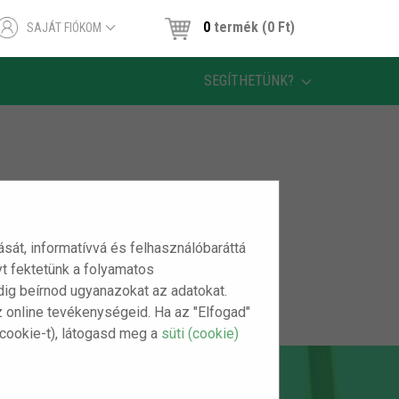
0
termék (0 Ft)
SAJÁT FIÓKOM
SEGÍTHETÜNK?
tását, informatívvá és felhasználóbaráttá
t fektetünk a folyamatos
indig beírnod ugyanazokat az adatokat.
z online tevékenységeid. Ha az "Elfogad"
(cookie-t), látogasd meg a
süti (cookie)